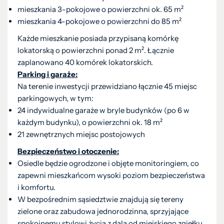
mieszkania 3-pokojowe o powierzchni ok. 65 m²
mieszkania 4-pokojowe o powierzchni do 85 m²
Każde mieszkanie posiada przypisaną komórkę
lokatorską o powierzchni ponad 2 m². Łącznie
zaplanowano 40 komórek lokatorskich.
Parking i garaże:
Na terenie inwestycji przewidziano łącznie 45 miejsc
parkingowych, w tym:
24 indywidualne garaże w bryle budynków (po 6 w
każdym budynku), o powierzchni ok. 18 m²
21 zewnętrznych miejsc postojowych
Bezpieczeństwo i otoczenie:
Osiedle będzie ogrodzone i objęte monitoringiem, co
zapewni mieszkańcom wysoki poziom bezpieczeństwa
i komfortu.
W bezpośrednim sąsiedztwie znajdują się tereny
zielone oraz zabudowa jednorodzinna, sprzyjające
spokojnemu stylowi życia z dala od miejskiego zgiełku.