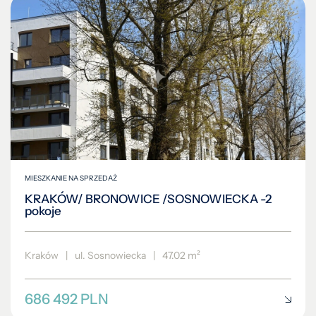
MIESZKANIE NA SPRZEDAŻ
KRAKÓW/ BRONOWICE /SOSNOWIECKA -2
pokoje
Kraków
|
ul. Sosnowiecka
|
47.02 m²
686 492 PLN