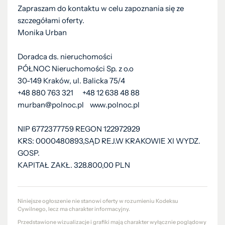
Zapraszam do kontaktu w celu zapoznania się ze
szczegółami oferty.
Monika Urban
Doradca ds. nieruchomości
PÓŁNOC Nieruchomości Sp. z o.o
30-149 Kraków, ul. Balicka 75/4
+48 880 763 321 +48 12 638 48 88
murban@polnoc.pl www.polnoc.pl
NIP 6772377759 REGON 122972929
KRS: 0000480893,SĄD REJ.W KRAKOWIE XI WYDZ.
GOSP.
KAPITAŁ ZAKŁ. 328.800,00 PLN
Niniejsze ogłoszenie nie stanowi oferty w rozumieniu Kodeksu
Cywilnego, lecz ma charakter informacyjny.
Przedstawione wizualizacje i grafiki mają charakter wyłącznie poglądowy