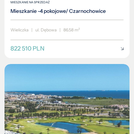
MIESZKANIE NA SPRZEDAŻ
Mieszkanie -4 pokojowe/ Czarnochowice
Wieliczka
|
ul. Dębowa
|
86.58 m²
822 510 PLN