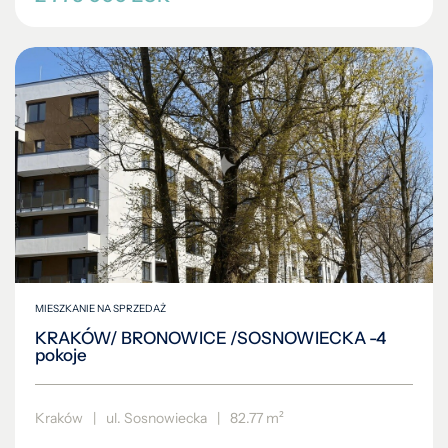
MIESZKANIE NA SPRZEDAŻ
KRAKÓW/ BRONOWICE /SOSNOWIECKA -4
pokoje
Kraków
|
ul. Sosnowiecka
|
82.77 m²