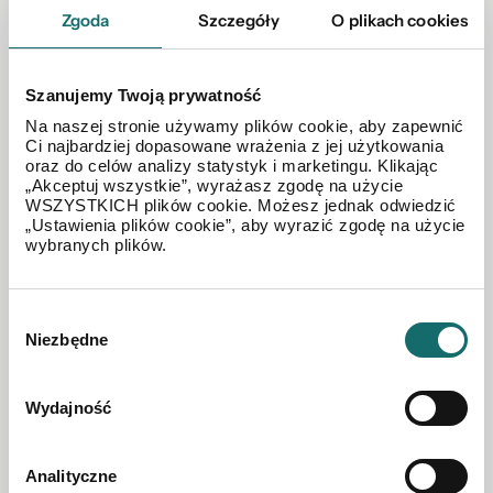
Zgoda
Szczegóły
O plikach cookies
Szanujemy Twoją prywatność
Na naszej stronie używamy plików cookie, aby zapewnić
Ci najbardziej dopasowane wrażenia z jej użytkowania
oraz do celów analizy statystyk i marketingu. Klikając
„Akceptuj wszystkie”, wyrażasz zgodę na użycie
WSZYSTKICH plików cookie. Możesz jednak odwiedzić
„Ustawienia plików cookie”, aby wyrazić zgodę na użycie
wybranych plików.
MIESZKANIE NA SPRZEDAŻ
Wybór
Apartamenty/Wille /Mascarat, Calpe/ Hiszpania
Niezbędne
zgody
244 m²
|
piętro 1/2
Wydajność
1 200 000 EUR
Analityczne