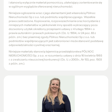
i stanowią wyłącznie materiał pomocniczy, ułatwiający zorientowanie się
w ogólnym wyglądzie oferowanej nieruchomości.
Niniejsze ogłoszenie wraz z jego elementami jest własnością Północ
Nieruchomości Sp z o.o. lub podmiotu współpracującego. Wszelkie
prawa zastrzeżone. Kopiowanie, rozpowszechnianie oraz korzystanie z
niniejszych materiałów w jakikolwiek inny sposób wykraczający poza
dozwolony użytek określony przepisami ustawy z 4 lutego 1994 r. o
prawie autorskim i prawach pokrewnych (Dz. U. 1994, nr 24 poz. 83 z
późn. zm.) bez pisemnej zgody Północ Nieruchomości Sp z o.o. lub
podmiotów współpracujących jest zabronione i może stanowić podstawę
odpowiedzialności cywilnej oraz karnej.
Niniejsze materiały stanowią tajemnicę przedsiębiorstwa PÓŁNOC
NIERUCHOMOŚCI Sp. z o.o. w rozumieniu ustawy z dnia 16 kwietnia 1993
r. o zwalczaniu nieuczciwej konkurencji (Dz. U. z 2003 r., Nr 153, poz. 1503
z późn. zm.).