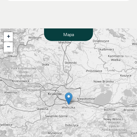
Mapa
+
−