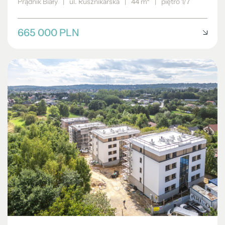
Prądnik Biały
|
ul. Rusznikarska
|
44 m²
|
piętro 1/7
665 000 PLN