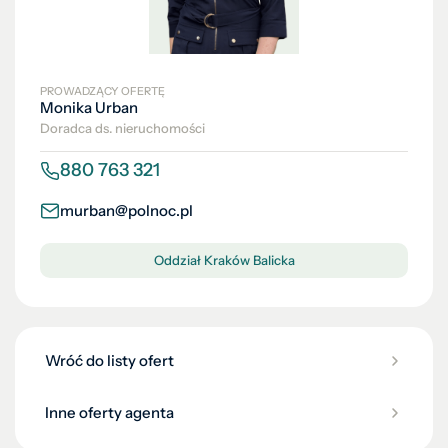
PROWADZĄCY OFERTĘ
Monika Urban
Doradca ds. nieruchomości
880 763 321
murban@polnoc.pl
Oddział Kraków Balicka
Wróć do listy ofert
Inne oferty agenta