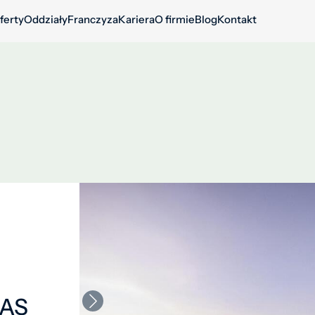
ferty
Oddziały
Franczyza
Kariera
O firmie
Blog
Kontakt
JAS