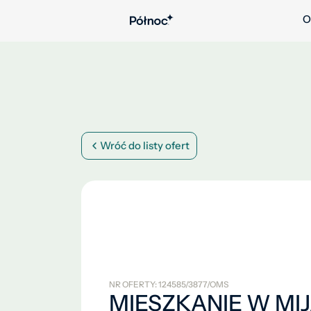
O
Wróć do listy ofert
NR OFERTY: 124585/3877/OMS
MIESZKANIE W MI