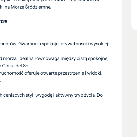
oki na Morze Śródziemne.
026
mentów. Gwarancja spokoju, prywatności i wysokiej
od morza. Idealna równowaga między ciszą spokojnej
 Costa del Sol.
uchomość oferuje otwarte przestrzenie i widoki,
.
 ceniących styl, wygodę i aktywny tryb życia. Do