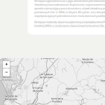
Niniejsze ogłoszenie wraz z jego elementami jest własnoś
Wszelkie prawa zastrzeżone. Kopiowanie, rozpowszechniani
sposób wykraczający poza dozwolony użytek określony prze
pokrewnych (Dz. U. 1994, nr 24 poz. 83 z późn. zm.) bez 
współpracujących jest zabronione i może stanowić podsta
Niniejsze materiały stanowią tajemnicę przedsiębiorstw
kwietnia 1993 r. o zwalczaniu nieuczciwej konkurencji (Dz. U.
+
−