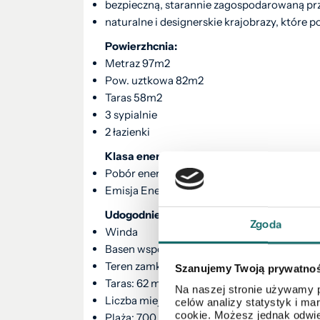
bezpieczną, starannie zagospodarowaną pr
naturalne i designerskie krajobrazy, które 
Powierzhcnia:
Metraz 97m2
Pow. uztkowa 82m2
Taras 58m2
3 sypialnie
2 łazienki
Klasa energetyczna:
Pobór energii: B
Emisja Energii: B
Udogodnienia:
Zgoda
Winda
Basen wspólny
Teren zamknięty
Szanujemy Twoją prywatno
Taras: 62 m²
Na naszej stronie używamy p
Liczba miejsc parkingowych: 1
celów analizy statystyk i m
cookie. Możesz jednak odwie
Plaża: 700 metrów