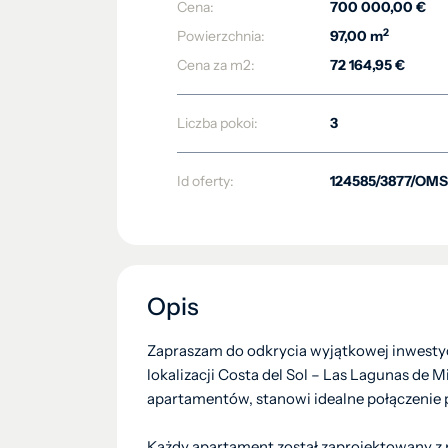
Cena:
700 000,00 €
2
Powierzchnia:
97,00 m
Cena za m2:
72 164,95 €
Liczba pokoi:
3
Id oferty:
124585/3877/OMS
Opis
Zapraszam do odkrycia wyjątkowej inwestycj
lokalizacji Costa del Sol – Las Lagunas de 
apartamentów, stanowi idealne połączenie 
Każdy apartament został zaprojektowany 