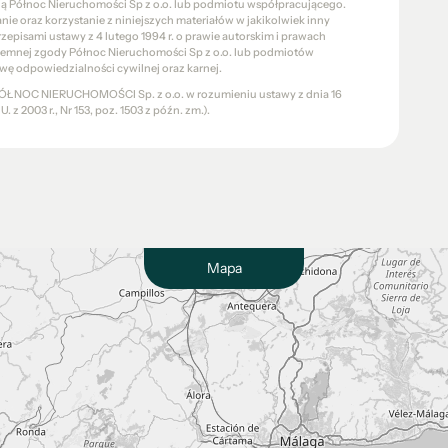
cią Północ Nieruchomości Sp z o.o. lub podmiotu współpracującego.
e oraz korzystanie z niniejszych materiałów w jakikolwiek inny
pisami ustawy z 4 lutego 1994 r. o prawie autorskim i prawach
pisemnej zgody Północ Nieruchomości Sp z o.o. lub podmiotów
wę odpowiedzialności cywilnej oraz karnej.
a PÓŁNOC NIERUCHOMOŚCI Sp. z o.o. w rozumieniu ustawy z dnia 16
 z 2003 r., Nr 153, poz. 1503 z późn. zm.).
Mapa