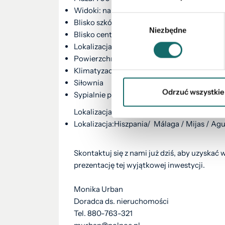
Widoki: na morze
Wybór
Blisko szkół
Niezbędne
zgody
Blisko centrum handlowego
Lokalizacja: nadmorska, urbanizacja
Powierzchnia użytkowa: 82 m²
Klimatyzacja: przygotowana instalacja
Siłownia
Odrzuć wszystkie
Sypialnie podwójne: 3
Lokalizacja:
Lokalizacja:Hiszpania/ Málaga / Mijas / Ag
Skontaktuj się z nami już dziś, aby uzyskać
prezentację tej wyjątkowej inwestycji.
Monika Urban
Doradca ds. nieruchomości
Tel. 880-763-321