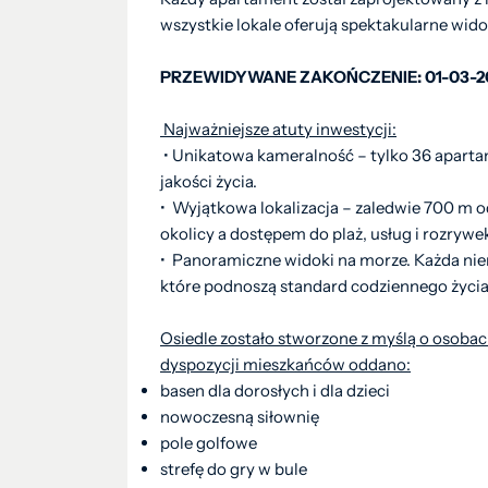
wszystkie lokale oferują spektakularne wid
PRZEWIDYWANE ZAKOŃCZENIE: 01-03-2
Najważniejsze atuty inwestycji:
• Unikatowa kameralność – tylko 36 aparta
jakości życia.
• Wyjątkowa lokalizacja – zaledwie 700 m 
okolicy a dostępem do plaż, usług i rozrywek
• Panoramiczne widoki na morze. Każda nier
które podnoszą standard codziennego życia
Osiedle zostało stworzone z myślą o osobach
dyspozycji mieszkańców oddano:
basen dla dorosłych i dla dzieci
nowoczesną siłownię
pole golfowe
strefę do gry w bule