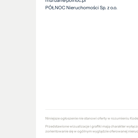
murban@polnoc.pl
PÓŁNOC Nieruchomości Sp. z o.o.
Niniejsze ogłoszenie nie stanowi oferty w rozumieniu Kod
Przedstawione wizualizacje i grafiki mają charakter wyłąc
zorientowanie się w ogólnym wyglądzie oferowanej nieru