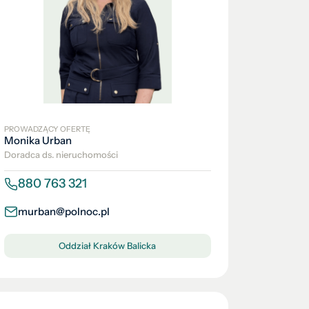
PROWADZĄCY OFERTĘ
Monika Urban
Doradca ds. nieruchomości
880 763 321
murban@polnoc.pl
Oddział Kraków Balicka