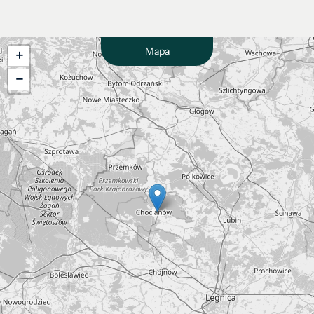
Mapa
+
−