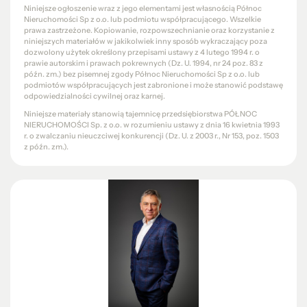
Niniejsze ogłoszenie wraz z jego elementami jest własnością Północ
Nieruchomości Sp z o.o. lub podmiotu współpracującego. Wszelkie
prawa zastrzeżone. Kopiowanie, rozpowszechnianie oraz korzystanie z
niniejszych materiałów w jakikolwiek inny sposób wykraczający poza
dozwolony użytek określony przepisami ustawy z 4 lutego 1994 r. o
prawie autorskim i prawach pokrewnych (Dz. U. 1994, nr 24 poz. 83 z
późn. zm.) bez pisemnej zgody Północ Nieruchomości Sp z o.o. lub
podmiotów współpracujących jest zabronione i może stanowić podstawę
odpowiedzialności cywilnej oraz karnej.
Niniejsze materiały stanowią tajemnicę przedsiębiorstwa PÓŁNOC
NIERUCHOMOŚCI Sp. z o.o. w rozumieniu ustawy z dnia 16 kwietnia 1993
r. o zwalczaniu nieuczciwej konkurencji (Dz. U. z 2003 r., Nr 153, poz. 1503
z późn. zm.).