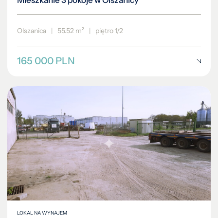
Mieszkanie 3 pokoje w Olszanicy
Olszanica
|
55.52 m²
|
piętro 1/2
165 000 PLN
LOKAL NA WYNAJEM