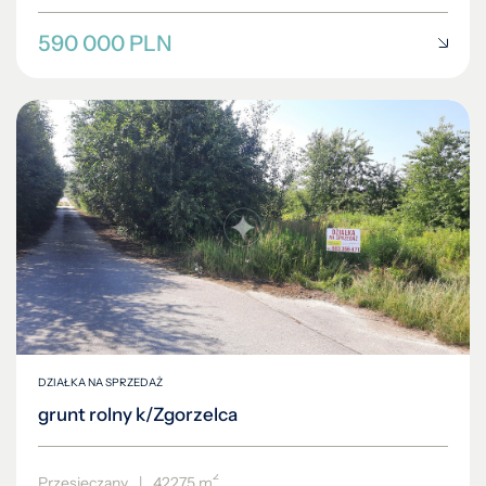
590 000 PLN
DZIAŁKA NA SPRZEDAŻ
grunt rolny k/Zgorzelca
2
Przesieczany
|
42275 m