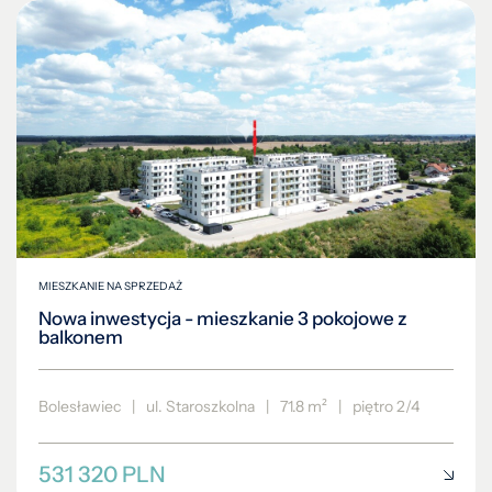
MIESZKANIE NA SPRZEDAŻ
Nowa inwestycja - mieszkanie 3 pokojowe z
balkonem
Bolesławiec
|
ul. Staroszkolna
|
71.8 m²
|
piętro 2/4
531 320 PLN