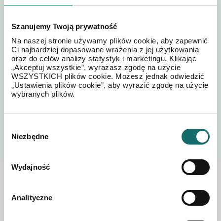
Szanujemy Twoją prywatność
Akceptuję regulamin i
Polityki
Na naszej stronie używamy plików cookie, aby zapewnić
*
postanowienia
Prywatności
Ci najbardziej dopasowane wrażenia z jej użytkowania
oraz do celów analizy statystyk i marketingu. Klikając
„Akceptuj wszystkie”, wyrażasz zgodę na użycie
WSZYSTKICH plików cookie. Możesz jednak odwiedzić
„Ustawienia plików cookie”, aby wyrazić zgodę na użycie
wybranych plików.
WYŚLIJ
Wybór
Niezbędne
zgody
Wydajność
Zobacz również w okolicy
Analityczne