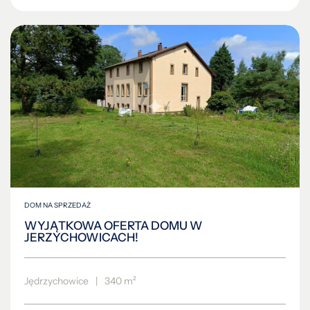
DOM NA SPRZEDAŻ
WYJĄTKOWA OFERTA DOMU W
JERZYCHOWICACH!
Jędrzychowice
|
340 m²