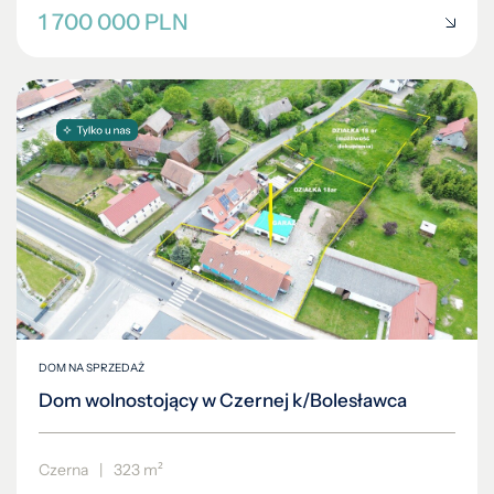
1 700 000 PLN
DOM NA SPRZEDAŻ
Dom wolnostojący w Czernej k/Bolesławca
Czerna
|
323 m²