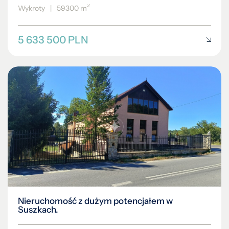
2
Wykroty
|
59300 m
5 633 500 PLN
Nieruchomość z dużym potencjałem w
Suszkach.