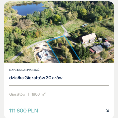
DZIAŁKA NA SPRZEDAŻ
działka Gierałtów 30 arów
2
Gierałtów
|
1800 m
111 600 PLN