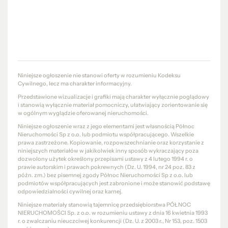
Niniejsze ogłoszenie nie stanowi oferty w rozumieniu Kodeksu
Cywilnego, lecz ma charakter informacyjny.
Przedstawione wizualizacje i grafiki mają charakter wyłącznie poglądowy
i stanowią wyłącznie materiał pomocniczy, ułatwiający zorientowanie się
w ogólnym wyglądzie oferowanej nieruchomości.
Niniejsze ogłoszenie wraz z jego elementami jest własnością Północ
Nieruchomości Sp z o.o. lub podmiotu współpracującego. Wszelkie
prawa zastrzeżone. Kopiowanie, rozpowszechnianie oraz korzystanie z
niniejszych materiałów w jakikolwiek inny sposób wykraczający poza
dozwolony użytek określony przepisami ustawy z 4 lutego 1994 r. o
prawie autorskim i prawach pokrewnych (Dz. U. 1994, nr 24 poz. 83 z
późn. zm.) bez pisemnej zgody Północ Nieruchomości Sp z o.o. lub
podmiotów współpracujących jest zabronione i może stanowić podstawę
odpowiedzialności cywilnej oraz karnej.
Niniejsze materiały stanowią tajemnicę przedsiębiorstwa PÓŁNOC
NIERUCHOMOŚCI Sp. z o.o. w rozumieniu ustawy z dnia 16 kwietnia 1993
r. o zwalczaniu nieuczciwej konkurencji (Dz. U. z 2003 r., Nr 153, poz. 1503