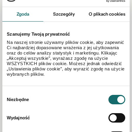
Zgoda
Szczegóły
O plikach cookies
DZIAŁKA NA SPRZEDAŻ
Szanujemy Twoją prywatność
Działka – Łąka
Na naszej stronie używamy plików cookie, aby zapewnić
Ci najbardziej dopasowane wrażenia z jej użytkowania
oraz do celów analizy statystyk i marketingu. Klikając
2
„Akceptuj wszystkie”, wyrażasz zgodę na użycie
Łąka
|
35200 m
WSZYSTKICH plików cookie. Możesz jednak odwiedzić
„Ustawienia plików cookie”, aby wyrazić zgodę na użycie
wybranych plików.
3 872 000 PLN
Wybór
Niezbędne
zgody
Wydajność