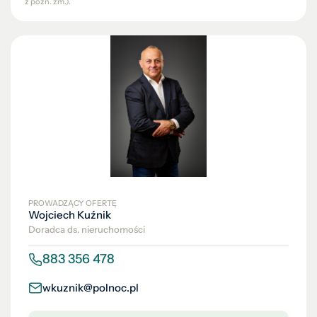
z późn. zm.).
PROWADZĄCY OFERTĘ
Wojciech Kuźnik
Doradca ds. nieruchomości
883 356 478
wkuznik@polnoc.pl