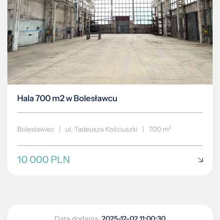
Hala 700 m2 w Bolesławcu
Bolesławiec
|
ul. Tadeusza Kościuszki
|
700 m²
10 000 PLN
Data dodania:
2025-12-02 11:00:30