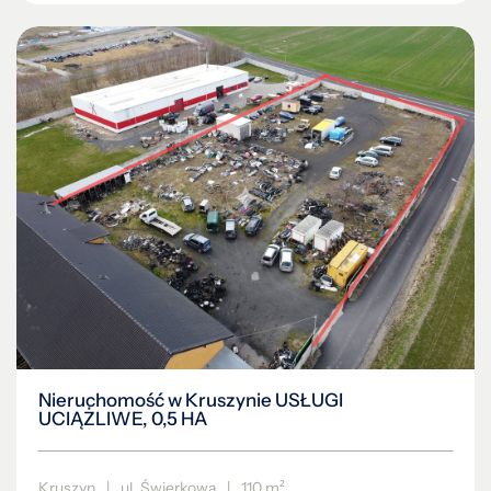
Nieruchomość w Kruszynie USŁUGI
UCIĄŻLIWE, 0,5 HA
Kruszyn
|
ul. Świerkowa
|
110 m²