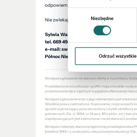
odpowiem na pytania dotyczące Twojej nier
Wybór
Niezbędne
zgody
Nie zwlekaj, zadzwoń już teraz!
Sylwia Wasyluk
tel. 669 494 034
e-mail: swasyluk@polnoc.pl
Odrzuć wszystkie
Północ Nieruchomości
Niniejsze ogłoszenie nie stanowi oferty w rozumieniu Kod
Przedstawione wizualizacje i grafiki mają charakter wyłąc
zorientowanie się w ogólnym wyglądzie oferowanej nieru
Niniejsze ogłoszenie wraz z jego elementami jest własnoś
Wszelkie prawa zastrzeżone. Kopiowanie, rozpowszechniani
sposób wykraczający poza dozwolony użytek określony prze
pokrewnych (Dz. U. 1994, nr 24 poz. 83 z późn. zm.) bez 
współpracujących jest zabronione i może stanowić podsta
Niniejsze materiały stanowią tajemnicę przedsiębiorstw
kwietnia 1993 r. o zwalczaniu nieuczciwej konkurencji (Dz. U.