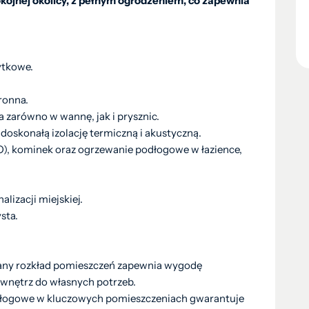
kojnej okolicy, z pełnym ogrodzeniem, co zapewnia
ytkowe.
ronna.
zarówno w wannę, jak i prysznic.
skonałą izolację termiczną i akustyczną.
O), kominek oraz ogrzewanie podłogowe w łazience,
lizacji miejskiej.
sta.
ny rozkład pomieszczeń zapewnia wygodę
wnętrz do własnych potrzeb.
łogowe w kluczowych pomieszczeniach gwarantuje