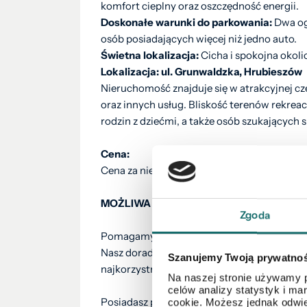
komfort cieplny oraz oszczędność energii.
Doskonałe warunki do parkowania:
Dwa og
osób posiadających więcej niż jedno auto.
Świetna lokalizacja:
Cicha i spokojna okoli
Lokalizacja: ul. Grunwaldzka, Hrubieszów
Nieruchomość znajduje się w atrakcyjnej cz
oraz innych usług. Bliskość terenów rekreacy
rodzin z dziećmi, a także osób szukających s
Cena:
Cena za nieruchomość to
550 000 PLN
.
MOŻLIWA ZAMIANA ZA MIESZKANIE W 
Zgoda
Pomagamy w formalnościach związanych z 
Nasz doradca kredytowy bezpłatnie pomoże 
Szanujemy Twoją prywatno
najkorzystniejszą ofertę z ponad 10 banków
Na naszej stronie używamy p
celów analizy statystyk i m
Posiadasz podobną nieruchomość? Zadzwoń i 
cookie. Możesz jednak odwie