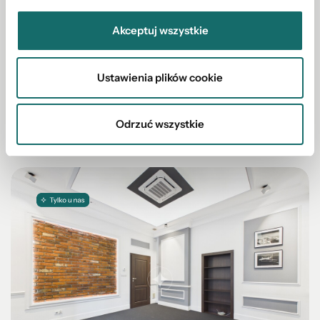
DZIAŁKA NA SPRZEDAŻ
Akceptuj wszystkie
Działka budowlana Słup 1006 m2
Ustawienia plików cookie
2
Słup
|
1006 m
Odrzuć wszystkie
159 000 PLN