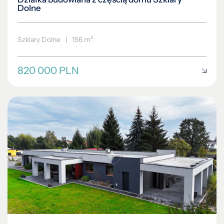
Dolne
Szklary Dolne
|
156 m²
820 000 PLN