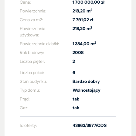
Cena:
1 700 000,00 zł
2
Powierzchnia:
218,20 m
Cena za m2:
7 791,02 zł
2
Powierzchnia
218,20 m
użytkowa:
2
Powierzchnia działki:
1 384,00 m
Rok budowy:
2008
Liczba pięter:
2
Liczba pokoi:
6
Stan budynku:
Bardzo dobry
Typ domu:
Wolnostojący
Prąd:
tak
Gaz:
tak
Id oferty:
43863/3877/ODS