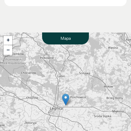
Mapa
+
−