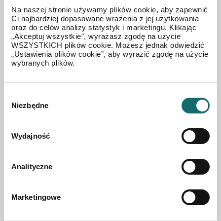
2
Na naszej stronie używamy plików cookie, aby zapewnić
Słup
|
1394 m
Ci najbardziej dopasowane wrażenia z jej użytkowania
oraz do celów analizy statystyk i marketingu. Klikając
„Akceptuj wszystkie”, wyrażasz zgodę na użycie
200 000 PLN
WSZYSTKICH plików cookie. Możesz jednak odwiedzić
„Ustawienia plików cookie”, aby wyrazić zgodę na użycie
wybranych plików.
Wybór
Niezbędne
zgody
Wydajność
Analityczne
Marketingowe