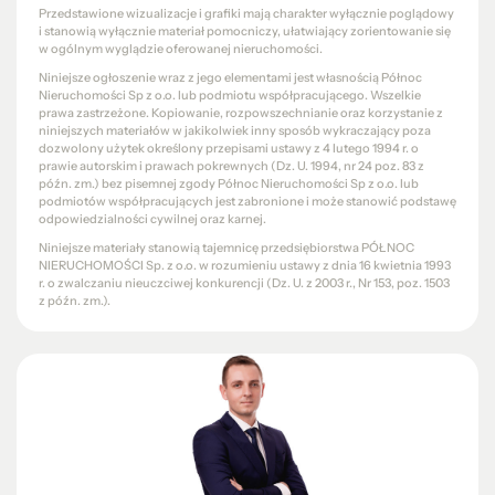
Przedstawione wizualizacje i grafiki mają charakter wyłącznie poglądowy
i stanowią wyłącznie materiał pomocniczy, ułatwiający zorientowanie się
w ogólnym wyglądzie oferowanej nieruchomości.
Niniejsze ogłoszenie wraz z jego elementami jest własnością Północ
Nieruchomości Sp z o.o. lub podmiotu współpracującego. Wszelkie
prawa zastrzeżone. Kopiowanie, rozpowszechnianie oraz korzystanie z
niniejszych materiałów w jakikolwiek inny sposób wykraczający poza
dozwolony użytek określony przepisami ustawy z 4 lutego 1994 r. o
prawie autorskim i prawach pokrewnych (Dz. U. 1994, nr 24 poz. 83 z
późn. zm.) bez pisemnej zgody Północ Nieruchomości Sp z o.o. lub
podmiotów współpracujących jest zabronione i może stanowić podstawę
odpowiedzialności cywilnej oraz karnej.
Niniejsze materiały stanowią tajemnicę przedsiębiorstwa PÓŁNOC
NIERUCHOMOŚCI Sp. z o.o. w rozumieniu ustawy z dnia 16 kwietnia 1993
r. o zwalczaniu nieuczciwej konkurencji (Dz. U. z 2003 r., Nr 153, poz. 1503
z późn. zm.).