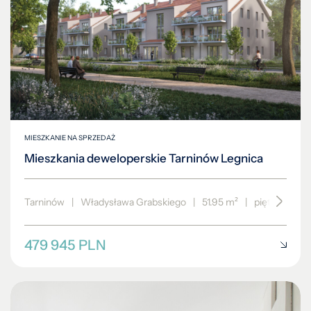
MIESZKANIE NA SPRZEDAŻ
Mieszkania deweloperskie Tarninów Legnica
Tarninów
|
Władysława Grabskiego
|
51.95 m²
|
piętro 2/3
479 945 PLN