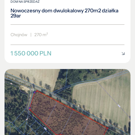
DOM NA SPRZEDAŻ
Nowoczesny dom dwulokalowy 270m2 działka
29ar
Chojnów
|
270 m²
1 550 000 PLN