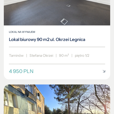
LOKAL NA WYNAJEM
Lokal biurowy 90 m2 ul. Okrzei Legnica
Tarninów
|
Stefana Okrzei
|
90 m²
|
piętro 1/2
4 950 PLN