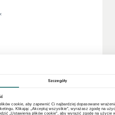
:
Szczegóły
ść
ści Otodom 2020 i 2021 !
lików cookie, aby zapewnić Ci najbardziej dopasowane wrażenia
arketingu. Klikając „Akceptuj wszystkie”, wyrażasz zgodę na u
dzić „Ustawienia plików cookie”, aby wyrazić zgodę na użycie 