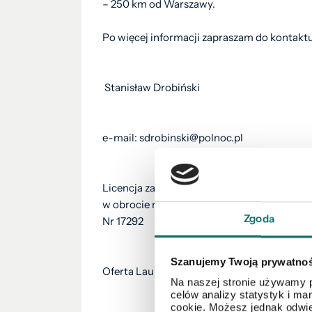
– 250 km od Warszawy.
Po więcej informacji zapraszam do kontaktu
Stanisław Drobiński
e-mail: sdrobinski@polnoc.pl
Licencja zawodowa pośrednika
w obrocie nieruchomościami
Zgoda
Nr 17292
Szanujemy Twoją prywatno
Oferta Laureata Konkursu Lider Nieruchomo
Na naszej stronie używamy p
celów analizy statystyk i m
cookie. Możesz jednak odwie