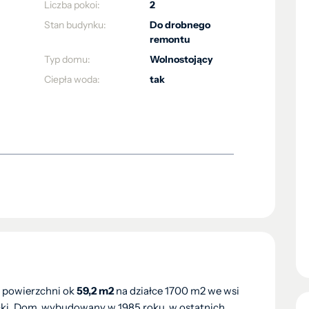
Liczba pokoi:
2
Stan budynku:
Do drobnego
remontu
Typ domu:
Wolnostojący
Ciepła woda:
tak
 powierzchni ok
59,2 m2
na działce 1700 m2 we wsi
cki. Dom wybudowany w 1985 roku, w ostatnich