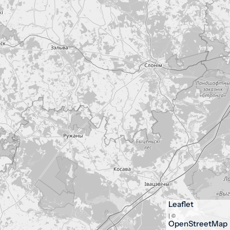
Leaflet
| ©
OpenStreetMap