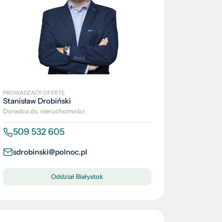
PROWADZĄCY OFERTĘ
Stanisław Drobiński
Doradca ds. nieruchomości
509 532 605
sdrobinski@polnoc.pl
Oddział Białystok