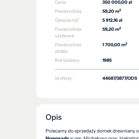
Cena:
350 000,00 zł
2
Powierzchnia:
59,20 m
Cena za m2:
5 912,16 zł
2
Powierzchnia
59,20 m
użytkowa:
2
Powierzchnia
1 700,00 m
działki:
Rok budowy:
1985
Id oferty:
44687/3877/ODS
Opis
Polecamy do sprzedaży domek drewniany o
Nowosady
w gm. Michałowo pow. białosto