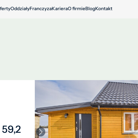
ferty
Oddziały
Franczyza
Kariera
O firmie
Blog
Kontakt
 59,2