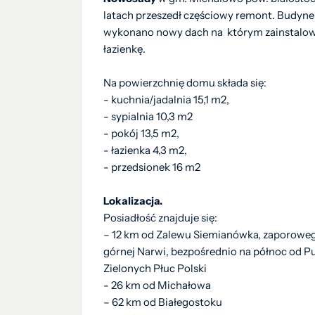
latach przeszedł częściowy remont. Budyne
wykonano nowy dach na którym zainstalo
łazienkę.
Na powierzchnię domu składa się:
- kuchnia/jadalnia 15,1 m2,
- sypialnia 10,3 m2
- pokój 13,5 m2,
- łazienka 4,3 m2,
- przedsionek 16 m2
Lokalizacja.
Posiadłość znajduje się:
– 12 km od Zalewu Siemianówka, zaporoweg
górnej Narwi, bezpośrednio na północ od Pu
Zielonych Płuc Polski
- 26 km od Michałowa
– 62 km od Białegostoku