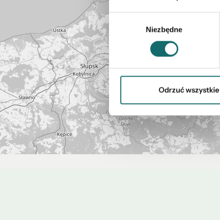
Wybór
Niezbędne
zgody
Odrzuć wszystkie