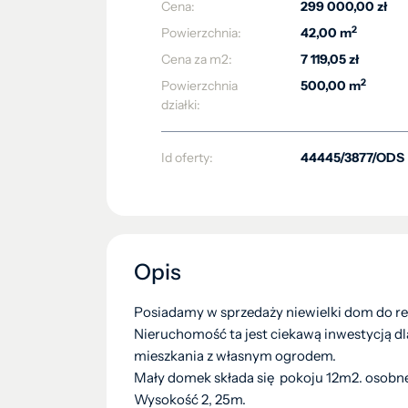
Cena:
299 000,00 zł
2
Powierzchnia:
42,00 m
Cena za m2:
7 119,05 zł
2
Powierzchnia
500,00 m
działki:
Id oferty:
44445/3877/ODS
Opis
Posiadamy w sprzedaży niewielki dom do r
Nieruchomość ta jest ciekawą inwestycją d
mieszkania z własnym ogrodem.
Mały domek składa się pokoju 12m2. osobnej
Wysokość 2, 25m.