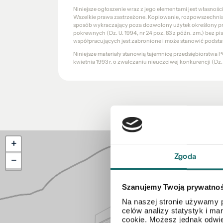
Niniejsze ogłoszenie wraz z jego elementami jest własnoś
Wszelkie prawa zastrzeżone. Kopiowanie, rozpowszechniani
sposób wykraczający poza dozwolony użytek określony prze
pokrewnych (Dz. U. 1994, nr 24 poz. 83 z późn. zm.) bez 
współpracujących jest zabronione i może stanowić podsta
Niniejsze materiały stanowią tajemnicę przedsiębiorstw
kwietnia 1993 r. o zwalczaniu nieuczciwej konkurencji (Dz. U.
+
Zgoda
−
Szanujemy Twoją prywatno
Na naszej stronie używamy p
celów analizy statystyk i m
cookie. Możesz jednak odwie