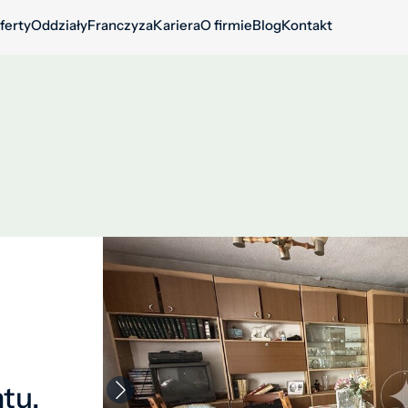
ferty
Oddziały
Franczyza
Kariera
O firmie
Blog
Kontakt
tu,