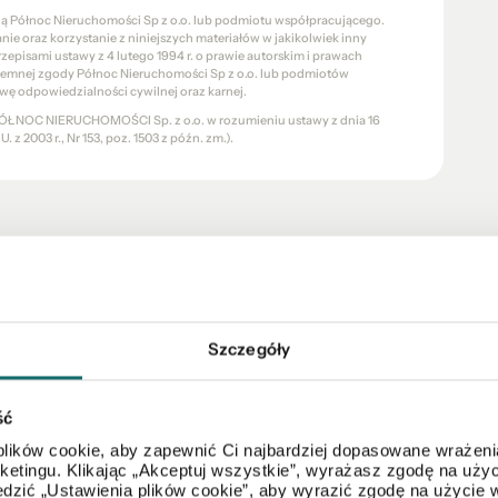
cią Północ Nieruchomości Sp z o.o. lub podmiotu współpracującego.
e oraz korzystanie z niniejszych materiałów w jakikolwiek inny
pisami ustawy z 4 lutego 1994 r. o prawie autorskim i prawach
pisemnej zgody Północ Nieruchomości Sp z o.o. lub podmiotów
wę odpowiedzialności cywilnej oraz karnej.
a PÓŁNOC NIERUCHOMOŚCI Sp. z o.o. w rozumieniu ustawy z dnia 16
 z 2003 r., Nr 153, poz. 1503 z późn. zm.).
Mapa
Szczegóły
ść
lików cookie, aby zapewnić Ci najbardziej dopasowane wrażenia
arketingu. Klikając „Akceptuj wszystkie”, wyrażasz zgodę na u
dzić „Ustawienia plików cookie”, aby wyrazić zgodę na użycie 