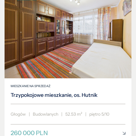
MIESZKANIE NA SPRZEDAŻ
Trzypokojowe mieszkanie, os. Hutnik
Głogów
|
Budowlanych
|
52.53 m²
|
piętro 5/10
260 000 PLN