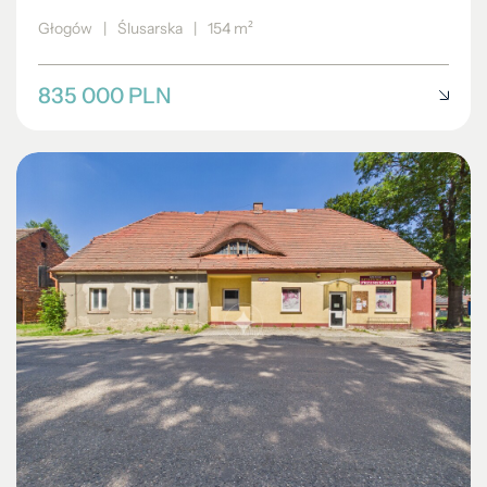
Głogów
|
Ślusarska
|
154 m²
835 000 PLN