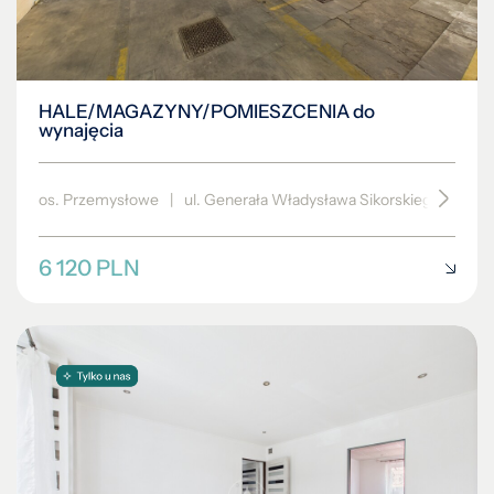
HALE/MAGAZYNY/POMIESZCENIA do
wynajęcia
os. Przemysłowe
|
ul. Generała Władysława Sikorskiego
|
600
6 120 PLN