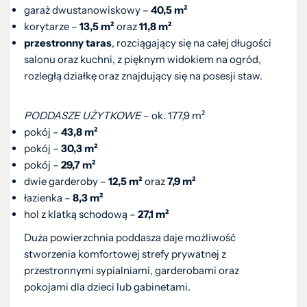
garaż dwustanowiskowy –
40,5 m²
korytarze –
13,5 m²
oraz
11,8 m²
przestronny taras
, rozciągający się na całej długości
salonu oraz kuchni, z pięknym widokiem na ogród,
rozległą działkę oraz znajdujący się na posesji staw.
PODDASZE UŻYTKOWE
– ok. 177,9 m²
pokój –
43,8 m²
pokój –
30,3 m²
pokój –
29,7 m²
dwie garderoby –
12,5 m²
oraz
7,9 m²
łazienka –
8,3 m²
hol z klatką schodową –
27,1 m²
Duża powierzchnia poddasza daje możliwość
stworzenia komfortowej strefy prywatnej z
przestronnymi sypialniami, garderobami oraz
pokojami dla dzieci lub gabinetami.