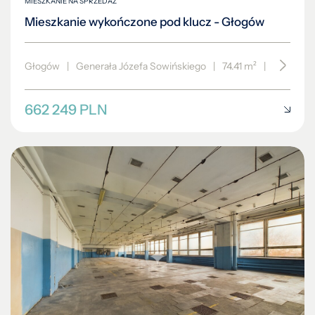
MIESZKANIE NA SPRZEDAŻ
Mieszkanie wykończone pod klucz - Głogów
Głogów
|
Generała Józefa Sowińskiego
|
74.41 m²
|
piętro 1/3
662 249 PLN