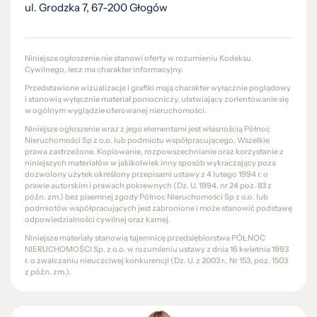
ul. Grodzka 7, 67-200 Głogów
Niniejsze ogłoszenie nie stanowi oferty w rozumieniu Kodeksu
Cywilnego, lecz ma charakter informacyjny.
Przedstawione wizualizacje i grafiki mają charakter wyłącznie poglądowy
i stanowią wyłącznie materiał pomocniczy, ułatwiający zorientowanie się
w ogólnym wyglądzie oferowanej nieruchomości.
Niniejsze ogłoszenie wraz z jego elementami jest własnością Północ
Nieruchomości Sp z o.o. lub podmiotu współpracującego. Wszelkie
prawa zastrzeżone. Kopiowanie, rozpowszechnianie oraz korzystanie z
niniejszych materiałów w jakikolwiek inny sposób wykraczający poza
dozwolony użytek określony przepisami ustawy z 4 lutego 1994 r. o
prawie autorskim i prawach pokrewnych (Dz. U. 1994, nr 24 poz. 83 z
późn. zm.) bez pisemnej zgody Północ Nieruchomości Sp z o.o. lub
podmiotów współpracujących jest zabronione i może stanowić podstawę
odpowiedzialności cywilnej oraz karnej.
Niniejsze materiały stanowią tajemnicę przedsiębiorstwa PÓŁNOC
NIERUCHOMOŚCI Sp. z o.o. w rozumieniu ustawy z dnia 16 kwietnia 1993
r. o zwalczaniu nieuczciwej konkurencji (Dz. U. z 2003 r., Nr 153, poz. 1503
z późn. zm.).