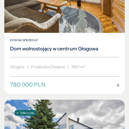
DOM NA SPRZEDAŻ
Dom wolnostojący w centrum Głogowa
Głogów
|
Fryderyka Chopina
|
139.1 m²
780 000 PLN