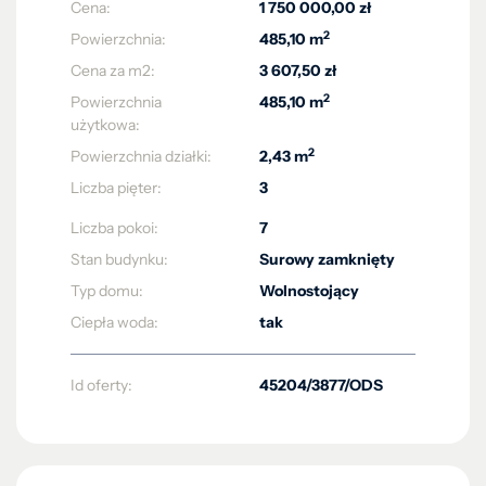
Cena:
1 750 000,00 zł
2
Powierzchnia:
485,10 m
Cena za m2:
3 607,50 zł
2
Powierzchnia
485,10 m
użytkowa:
2
Powierzchnia działki:
2,43 m
Liczba pięter:
3
Liczba pokoi:
7
Stan budynku:
Surowy zamknięty
Typ domu:
Wolnostojący
Ciepła woda:
tak
Id oferty:
45204/3877/ODS