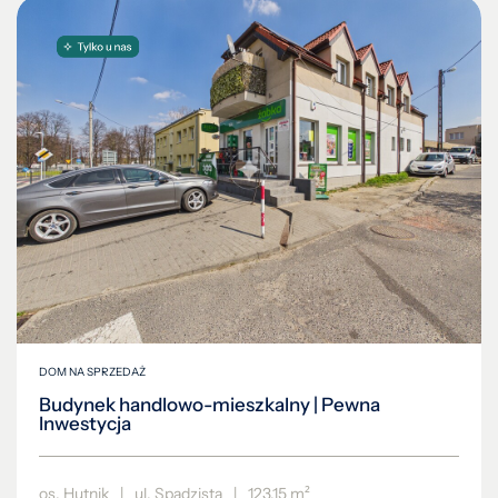
DOM NA SPRZEDAŻ
Budynek handlowo-mieszkalny | Pewna
Inwestycja
os. Hutnik
|
ul. Spadzista
|
123.15 m²