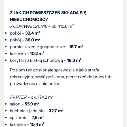
Z JAKICH POMIESZCZEŃ SKŁADA SIĘ
NIERUCHOMOŚĆ?
PODPIWNICZENIE
– ok. 115,6 m²
pokój –
32,4 m²
pokój –
36,0 m²
pomieszczenie gospodarcze –
18,7 m²
łazienka –
10,2 m²
korytarz z klatką schodową –
18,3 m²
Poziom ten doskonale sprawdzi się jako strefa
rekreacyjna, część gościnna, przestrzeń do pracy lub
prowadzenia działalności.
PARTER
– ok. 174,2 m²
salon –
55,9 m²
kuchnia z jadalnią –
32,7 m²
spiżarnia –
7,5 m²
łazienka –
10,4 m²