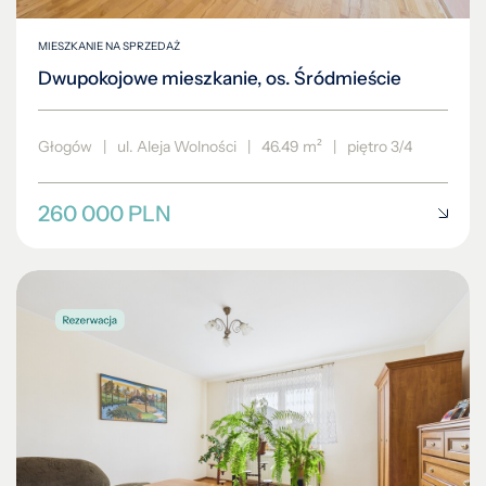
MIESZKANIE NA SPRZEDAŻ
Dwupokojowe mieszkanie, os. Śródmieście
Głogów
|
ul. Aleja Wolności
|
46.49 m²
|
piętro 3/4
260 000 PLN