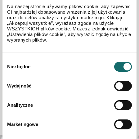
Krzysztof Sztaba
Na naszej stronie używamy plików cookie, aby zapewnić
Mobilny doradca ds. nieruchomości - Katowice
Ci najbardziej dopasowane wrażenia z jej użytkowania
oraz do celów analizy statystyk i marketingu. Klikając
734 035 966
„Akceptuj wszystkie”, wyrażasz zgodę na użycie
WSZYSTKICH plików cookie. Możesz jednak odwiedzić
ksztaba@polnoc.pl
„Ustawienia plików cookie”, aby wyrazić zgodę na użycie
wybranych plików.
Oddział Mobilni doradcy
Wybór
Niezbędne
zgody
Wróć do listy ofert
Wydajność
Inne oferty agenta
Analityczne
Marketingowe