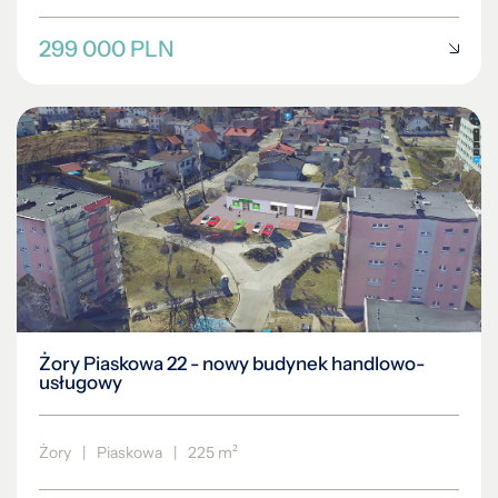
299 000 PLN
Żory Piaskowa 22 - nowy budynek handlowo-
usługowy
Żory
|
Piaskowa
|
225 m²