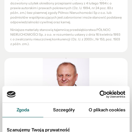
dozwolony użytek określony przepisami ustawy z 4 lutego 1994 r. o
prawie autorskim i prawach pokrewnych (Dz. U. 1994, nr 24 poz. 83 z
późn. zm.) bez pisemnej zgody Północ Nieruchomości Sp z o.o. lub
podmiotów współpracujących jest zabronione i może stanowić podstawę
odpowiedzialności cywilnej oraz karnej.
Niniejsze materiały stanowią tajemnicę przedsiębiorstwa PÓŁNOC
NIERUCHOMOŚCI Sp. z o.o. w rozumieniu ustawy z dnia 16 kwietnia 1993
r. o zwalczaniu nieuczciwej konkurencji (Dz. U. z 2003 r., Nr 153, poz. 1503
z późn. zm.).
Zgoda
Szczegóły
O plikach cookies
PROWADZĄCY OFERTĘ
Szanujemy Twoją prywatność