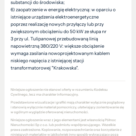
substancji do środowiska;
6) zaopatrzenie w energię elektryczną: w oparciu o
istniejące urządzenia elektroenergetyczne
poprzez realizację nowych przyłączy lub przy
zwiększonym obciążeniu do 50 kW ze słupa nr
3 przy ul. Tulipanowej przebudowaną linią
napowietrzną 380/220 V: większe obciążenie
wymaga zasilania nowoprojektowanym kablem
niskiego napięcia z istniejącej stacji
transformatorowej "Krakowska".
Niniejsze ogłoszenie nie stanowi oferty w rozumieniu Kodeksu
Cywilnego, lecz ma charakter informacyjny.
Przedstawione wizualizacje i grafiki mają charakter wyłącznie poglądowy
i stanowią wyłącznie materiał pomocniczy, ułatwiający zorientowanie się
w ogólnym wyglądzie oferowanej nieruchomości.
Niniejsze ogłoszenie wraz z jego elementami jest własnością Północ
Nieruchomości Sp z o.o. lub podmiotu współpracującego. Wszelkie
prawa zastrzeżone. Kopiowanie, rozpowszechnianie oraz korzystanie z
niniejszych materiałów w jakikolwiek inny sposób wykraczający poza