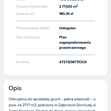
2
Powierzchnia działki:
2 717,00 m
Cena za m2:
180,35 zł
Przeznaczenie działki:
Usługowa
Plan miejscowy:
Plan
zagospodarowania
przestrzennego
Id oferty:
47273/3877/OGS
Opis
Oferujemy do sprzedaży grunt - pełna własność - o
pow. ok 2717 m2, położony w Dąbrowie Górniczej ul.
Armii Krajowej. Dostęp do drogi, prawo i lewoskręt.