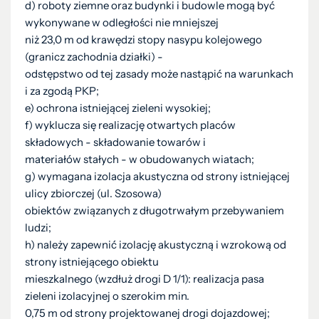
d) roboty ziemne oraz budynki i budowle mogą być
wykonywane w odległości nie mniejszej
niż 23,0 m od krawędzi stopy nasypu kolejowego
(granicz zachodnia działki) -
odstępstwo od tej zasady może nastąpić na warunkach
i za zgodą PKP;
e) ochrona istniejącej zieleni wysokiej;
f) wyklucza się realizację otwartych placów
składowych - składowanie towarów i
materiałów stałych - w obudowanych wiatach;
g) wymagana izolacja akustyczna od strony istniejącej
ulicy zbiorczej (ul. Szosowa)
obiektów związanych z długotrwałym przebywaniem
ludzi;
h) należy zapewnić izolację akustyczną i wzrokową od
strony istniejącego obiektu
mieszkalnego (wzdłuż drogi D 1/1): realizacja pasa
zieleni izolacyjnej o szerokim min.
0,75 m od strony projektowanej drogi dojazdowej;