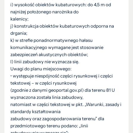
i) wysokość obiektów kubaturowych: do 4,5 m od
najniżej położonego narożnika do
kalenicy;
j) konstrukcja obiektów kubaturowych odporna na
drgania;
k) w strefie ponadnormatywnego hałasu
komunikacyjnego wymagane jest stosowanie
zabezpieczeń akustycznych obiektów;
l) linii zabudowy nie wyznacza się.
Uwagi do planu miejscowego:
• występuje niespójność części rysunkowej i części
tekstowej – w części rysunkowej
(zgodnie z danymi geoportal.gov.pl) dla terenu 81 U
wyznaczona została linia zabudowy,
natomiast w części tekstowej w pkt. „Warunki, zasady i
standardy kształtowania
zabudowy oraz zagospodarowania terenu” dla
przedmiotowego terenu podano: „linii
zabudowy nie wyznacza się”;