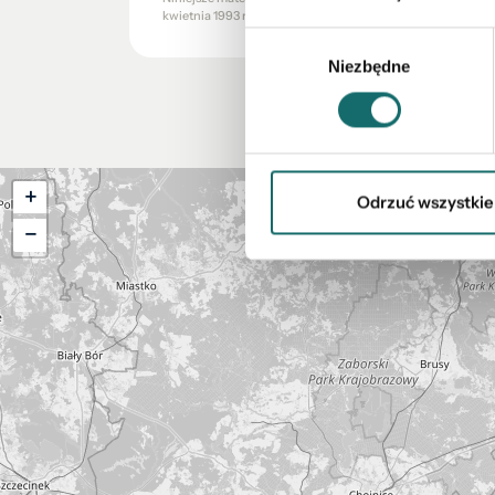
kwietnia 1993 r. o zwalczaniu nieuczciwej konkurencji (Dz. U.
Wybór
Niezbędne
zgody
+
Odrzuć wszystkie
−