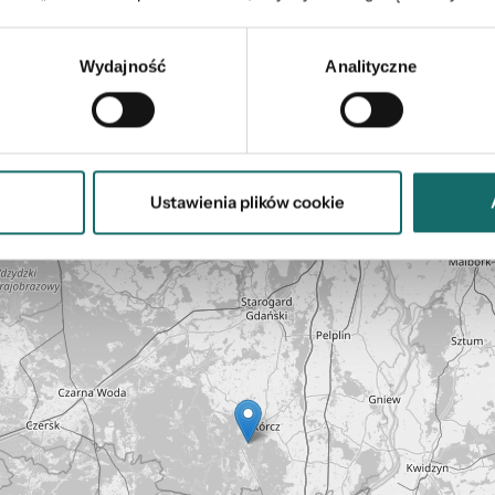
 z 2003 r., Nr 153, poz. 1503 z późn. zm.).
Wydajność
Analityczne
Mapa
Ustawienia plików cookie