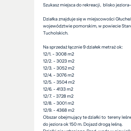
Szukasz miejsca do rekreacji, blisko jeziora
Działka znajduje się w miejscowości Głuche
województwie pomorskim, w powiecie Staro
Tucholskich.
Na sprzedaż łącznie 9 działek metraż ok:
12/1. - 3008 m2
12/2. - 3023 m2
12/3. - 3052 m2
12/4. - 3076 m2
12/5. - 3504 m2
12/6. - 4133 m2
12/7. - 3728 m2
12/8. - 3001 m2
12/9. - 4368 m2
Obszar obejmujący te działki to tereny leśne.
do jeziora ok 150 m. Dojazd drogą leśną.