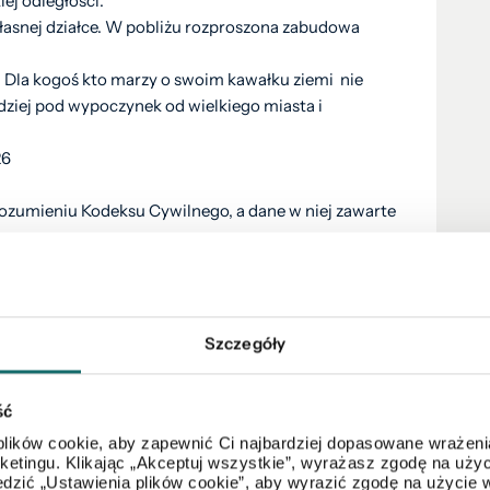
iej odległości.
własnej działce. W pobliżu rozproszona zabudowa
 Dla kogoś kto marzy o swoim kawałku ziemi nie
dziej pod wypoczynek od wielkiego miasta i
26
rozumieniu Kodeksu Cywilnego, a dane w niej zawarte
eksu Cywilnego, lecz ma charakter informacyjny.
Szczegóły
znie poglądowy i stanowią wyłącznie materiał pomocniczy, ułatwiający
chomości.
cią Północ Nieruchomości Sp z o.o. lub podmiotu współpracującego.
e oraz korzystanie z niniejszych materiałów w jakikolwiek inny
ść
pisami ustawy z 4 lutego 1994 r. o prawie autorskim i prawach
lików cookie, aby zapewnić Ci najbardziej dopasowane wrażenia
pisemnej zgody Północ Nieruchomości Sp z o.o. lub podmiotów
wę odpowiedzialności cywilnej oraz karnej.
arketingu. Klikając „Akceptuj wszystkie”, wyrażasz zgodę na u
dzić „Ustawienia plików cookie”, aby wyrazić zgodę na użycie 
a PÓŁNOC NIERUCHOMOŚCI Sp. z o.o. w rozumieniu ustawy z dnia 16