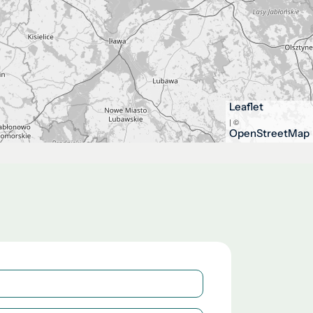
Leaflet
| ©
OpenStreetMap