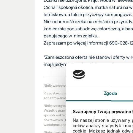
Działki nie uzbrojone, Prąd, woda w niewielk
Cicha i spokojna okolica, matka natura na 
letniskowa, a także przyczepy kampingowe.
Nieruchomość czeka na miłośnika przyrody.
koniecznie pod zabudowę całoroczną, a bar
panującego w nim zgiełku.
Zapraszam po więcej informacji 690-028-1
*Zamieszczona oferta nie stanowi oferty w 
mają jedynie charakter informacyjny.
Niniejsze ogłoszenie nie stanowi oferty w rozumieniu Kod
Zgoda
Przedstawione wizualizacje i grafiki mają charakter wyłąc
zorientowanie się w ogólnym wyglądzie oferowanej nieru
Niniejsze ogłoszenie wraz z jego elementami jest własnoś
Wszelkie prawa zastrzeżone. Kopiowanie, rozpowszechniani
Szanujemy Twoją prywatno
sposób wykraczający poza dozwolony użytek określony prze
Na naszej stronie używamy p
pokrewnych (Dz. U. 1994, nr 24 poz. 83 z późn. zm.) bez 
współpracujących jest zabronione i może stanowić podsta
celów analizy statystyk i m
cookie. Możesz jednak odwie
Niniejsze materiały stanowią tajemnicę przedsiębiorstw