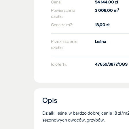
Cena:
54 144,00 zł
2
Powierzchnia
3 008,00 m
działki:
Cena za m2:
18,00 zł
Przeznaczenie
Leśna
działki:
Id oferty:
47659/3877/OGS
Opis
Działki leśne, w bardzo dobrej cenie 18 zł/m
sezonowych owoców, grzybów.