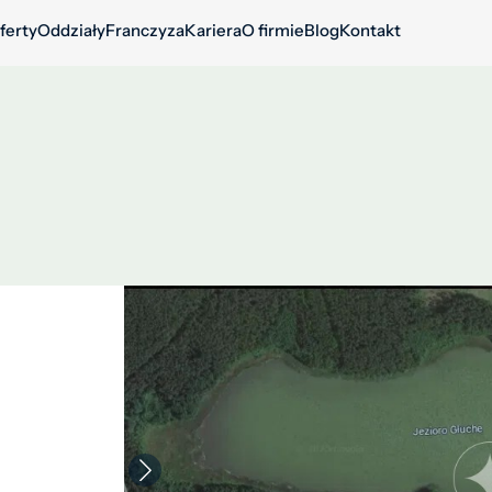
ferty
Oddziały
Franczyza
Kariera
O firmie
Blog
Kontakt