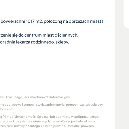
 powierzchni 1017 m2, położoną na obrzeżach miasta.
czenie się do centrum miast ościennych.
poradnia lekarza rodzinnego, sklepy.
eksu Cywilnego, lecz ma charakter informacyjny.
znie poglądowy i stanowią wyłącznie materiał pomocniczy, ułatwiający
chomości.
cią Północ Nieruchomości Sp z o.o. lub podmiotu współpracującego.
e oraz korzystanie z niniejszych materiałów w jakikolwiek inny
pisami ustawy z 4 lutego 1994 r. o prawie autorskim i prawach