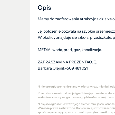
Opis
Mamy do zaoferowania atrakcyjną działkę o
Jej położenie pozwala na szybkie przemiesz
W okolicy znajduje się szkoła, przedszkole, 
MEDIA: woda, prąd, gaz, kanalizacja.
ZAPRASZAM NA PREZENTACJĘ.
Barbara Olejnik-509 481 021
Niniejsze ogłoszenie nie stanowi oferty w rozumieniu Kod
Przedstawione wizualizacje i grafiki mają charakter wyłąc
zorientowanie się w ogólnym wyglądzie oferowanej nieru
Niniejsze ogłoszenie wraz z jego elementami jest własnoś
Wszelkie prawa zastrzeżone. Kopiowanie, rozpowszechniani
sposób wykraczający poza dozwolony użytek określony prze