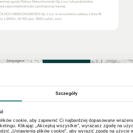
pisemnej zgody Północ Nieruchomości Sp z o.o. lub podmiotów
wę odpowiedzialności cywilnej oraz karnej.
a PÓŁNOC NIERUCHOMOŚCI Sp. z o.o. w rozumieniu ustawy z dnia 16
 z 2003 r., Nr 153, poz. 1503 z późn. zm.).
Mapa
Szczegóły
ść
lików cookie, aby zapewnić Ci najbardziej dopasowane wrażenia
arketingu. Klikając „Akceptuj wszystkie”, wyrażasz zgodę na u
dzić „Ustawienia plików cookie”, aby wyrazić zgodę na użycie 