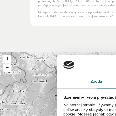
pokrewnych (Dz. U. 1994, nr 24 poz. 83 z późn. zm.) bez 
współpracujących jest zabronione i może stanowić podsta
Niniejsze materiały stanowią tajemnicę przedsiębiorstw
kwietnia 1993 r. o zwalczaniu nieuczciwej konkurencji (Dz. U.
+
−
Zgoda
Szanujemy Twoją prywatno
Na naszej stronie używamy p
celów analizy statystyk i m
cookie. Możesz jednak odwie