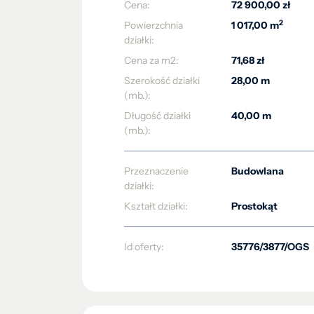
Cena:
72 900,00 zł
2
Powierzchnia
1 017,00 m
działki:
Cena za m2:
71,68 zł
Szerokość działki
28,00 m
(mb.):
Długość działki
40,00 m
(mb.):
Przeznaczenie
Budowlana
działki:
Kształt działki:
Prostokąt
Id oferty:
35776/3877/OGS