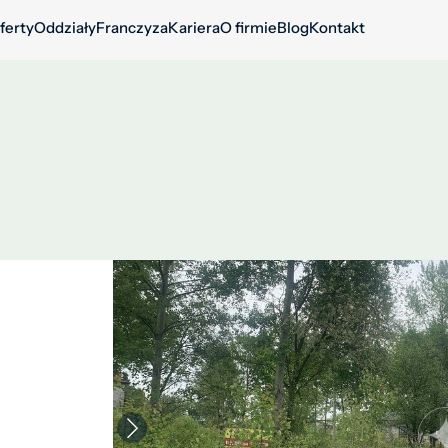
ferty
Oddziały
Franczyza
Kariera
O firmie
Blog
Kontakt