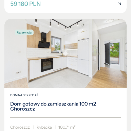
59 180 PLN
DOM NA SPRZEDAŻ
Dom gotowy do zamieszkania 100 m2
Choroszcz
Choroszcz
|
Rybacka
|
100.71 m²