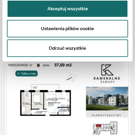
Willa 200 m2 skraju Puszczy Knyszyńskiej
Zaścianki
Akceptuj wszystkie
Zaścianki
|
szosa Baranowicka
|
286 m²
Ustawienia plików cookie
1 906 500 PLN
Odrzuć wszystkie