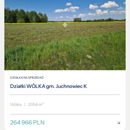
DZIAŁKA NA SPRZEDAŻ
Działki WÓLKA gm. Juchnowiec K
2
Wólka
|
2054 m
264 966 PLN