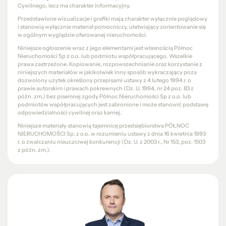
Cywilnego, lecz ma charakter informacyjny.
Przedstawione wizualizacje i grafiki mają charakter wyłącznie poglądowy
i stanowią wyłącznie materiał pomocniczy, ułatwiający zorientowanie się
w ogólnym wyglądzie oferowanej nieruchomości.
Niniejsze ogłoszenie wraz z jego elementami jest własnością Północ
Nieruchomości Sp z o.o. lub podmiotu współpracującego. Wszelkie
prawa zastrzeżone. Kopiowanie, rozpowszechnianie oraz korzystanie z
niniejszych materiałów w jakikolwiek inny sposób wykraczający poza
dozwolony użytek określony przepisami ustawy z 4 lutego 1994 r. o
prawie autorskim i prawach pokrewnych (Dz. U. 1994, nr 24 poz. 83 z
późn. zm.) bez pisemnej zgody Północ Nieruchomości Sp z o.o. lub
podmiotów współpracujących jest zabronione i może stanowić podstawę
odpowiedzialności cywilnej oraz karnej.
Niniejsze materiały stanowią tajemnicę przedsiębiorstwa PÓŁNOC
NIERUCHOMOŚCI Sp. z o.o. w rozumieniu ustawy z dnia 16 kwietnia 1993
r. o zwalczaniu nieuczciwej konkurencji (Dz. U. z 2003 r., Nr 153, poz. 1503
z późn. zm.).