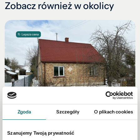
Zobacz również w okolicy
Zgoda
Szczegóły
O plikach cookies
DOM NA SPRZEDAŻ
Szanujemy Twoją prywatność
Murowany dom 68 m2 Nowosady gm. Michałowo