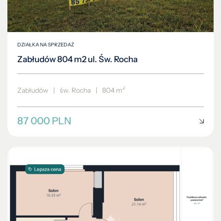
DZIAŁKA NA SPRZEDAŻ
Zabłudów 804 m2 ul. Św. Rocha
2
Zabłudów
|
św. Rocha
|
804 m
87 000 PLN