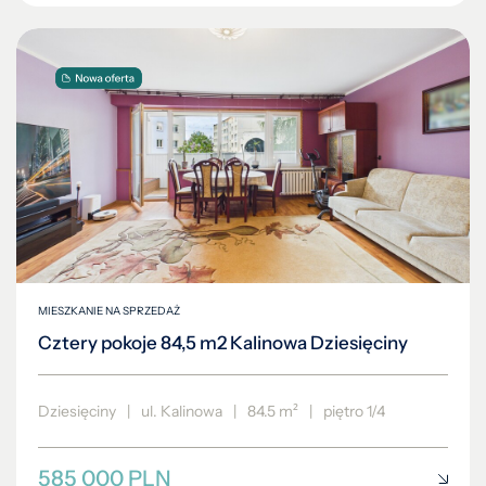
MIESZKANIE NA SPRZEDAŻ
Cztery pokoje 84,5 m2 Kalinowa Dziesięciny
Dziesięciny
|
ul. Kalinowa
|
84.5 m²
|
piętro 1/4
585 000 PLN