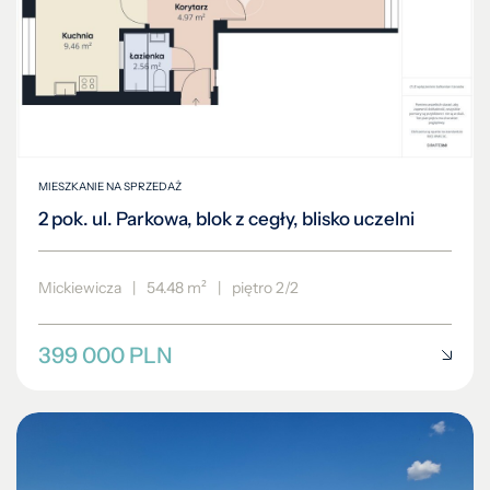
MIESZKANIE NA SPRZEDAŻ
2 pok. ul. Parkowa, blok z cegły, blisko uczelni
Mickiewicza
|
54.48 m²
|
piętro 2/2
399 000 PLN