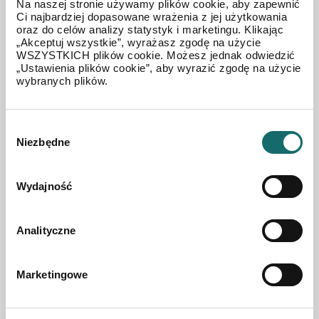
Na naszej stronie używamy plików cookie, aby zapewnić
Ci najbardziej dopasowane wrażenia z jej użytkowania
oraz do celów analizy statystyk i marketingu. Klikając
Nowosady
|
68 m²
„Akceptuj wszystkie”, wyrażasz zgodę na użycie
WSZYSTKICH plików cookie. Możesz jednak odwiedzić
„Ustawienia plików cookie”, aby wyrazić zgodę na użycie
120 000 PLN
wybranych plików.
Wybór
Niezbędne
zgody
Wydajność
Analityczne
Marketingowe
DOM NA SPRZEDAŻ