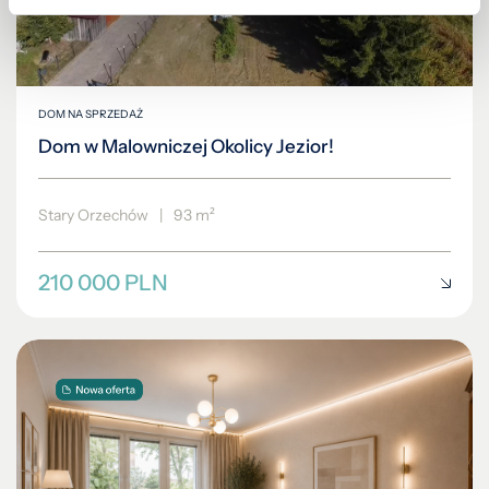
DOM NA SPRZEDAŻ
Dom w Malowniczej Okolicy Jezior!
Stary Orzechów
|
93 m²
210 000 PLN