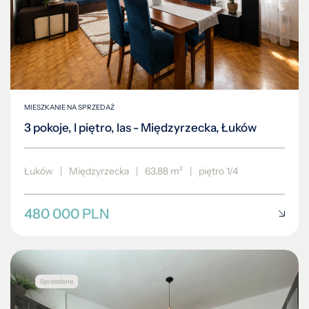
MIESZKANIE NA SPRZEDAŻ
3 pokoje, I piętro, las - Międzyrzecka, Łuków
Łuków
|
Międzyrzecka
|
63.88 m²
|
piętro 1/4
480 000 PLN