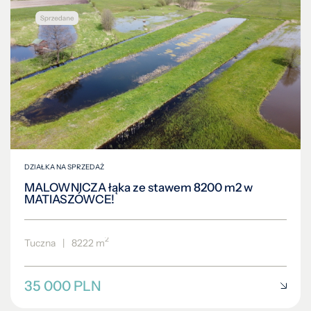
DZIAŁKA NA SPRZEDAŻ
MALOWNICZA łąka ze stawem 8200 m2 w
MATIASZÓWCE!
2
Tuczna
|
8222 m
35 000 PLN