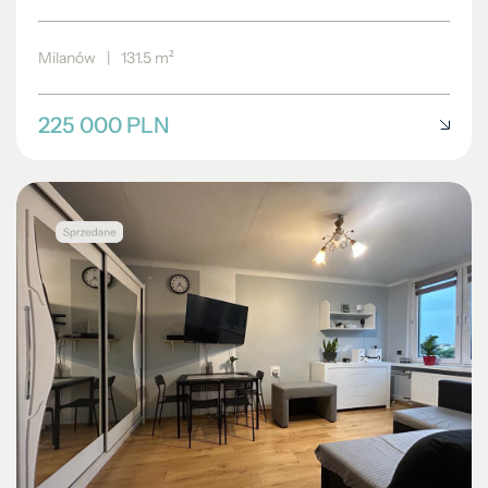
Milanów
|
131.5 m²
225 000 PLN