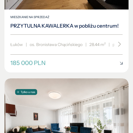
MIESZKANIE NA SPRZEDAŻ
PRZYTULNA KAWALERKA w pobliżu centrum!
Łuków
|
os. Bronisława Chącińskiego
|
28.44 m²
|
piętro 4/5
185 000 PLN