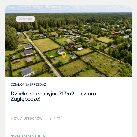
DZIAŁKA NA SPRZEDAŻ
Działka rekreacyjna 717m2 - Jezioro
Zagłębocze!
2
Nowy Orzechów
|
717 m