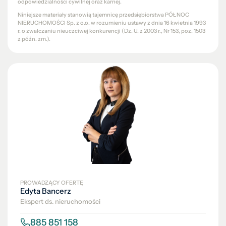
odpowiedzialności cywilnej oraz karnej.
Niniejsze materiały stanowią tajemnicę przedsiębiorstwa PÓŁNOC
NIERUCHOMOŚCI Sp. z o.o. w rozumieniu ustawy z dnia 16 kwietnia 1993
r. o zwalczaniu nieuczciwej konkurencji (Dz. U. z 2003 r., Nr 153, poz. 1503
z późn. zm.).
PROWADZĄCY OFERTĘ
Edyta Bancerz
Ekspert ds. nieruchomości
885 851 158