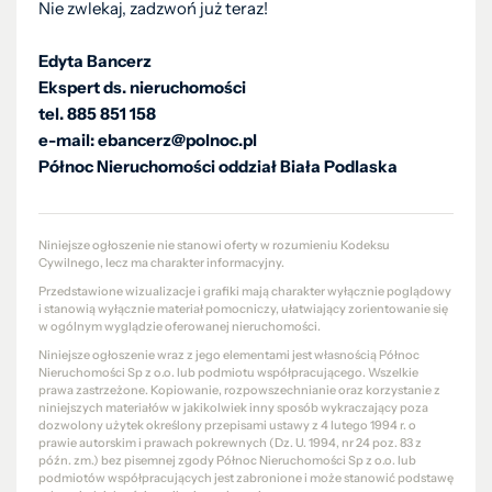
Nie zwlekaj, zadzwoń już teraz!
Edyta Bancerz
Ekspert ds. nieruchomości
tel. 885 851 158
e-mail: ebancerz@polnoc.pl
Północ Nieruchomości oddział Biała Podlaska
Niniejsze ogłoszenie nie stanowi oferty w rozumieniu Kodeksu
Cywilnego, lecz ma charakter informacyjny.
Przedstawione wizualizacje i grafiki mają charakter wyłącznie poglądowy
i stanowią wyłącznie materiał pomocniczy, ułatwiający zorientowanie się
w ogólnym wyglądzie oferowanej nieruchomości.
Niniejsze ogłoszenie wraz z jego elementami jest własnością Północ
Nieruchomości Sp z o.o. lub podmiotu współpracującego. Wszelkie
prawa zastrzeżone. Kopiowanie, rozpowszechnianie oraz korzystanie z
niniejszych materiałów w jakikolwiek inny sposób wykraczający poza
dozwolony użytek określony przepisami ustawy z 4 lutego 1994 r. o
prawie autorskim i prawach pokrewnych (Dz. U. 1994, nr 24 poz. 83 z
późn. zm.) bez pisemnej zgody Północ Nieruchomości Sp z o.o. lub
podmiotów współpracujących jest zabronione i może stanowić podstawę