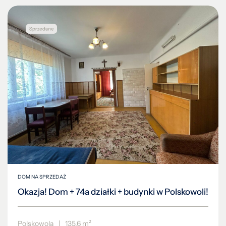
DOM NA SPRZEDAŻ
Okazja! Dom + 74a działki + budynki w Polskowoli!
Polskowola
|
135.6 m²