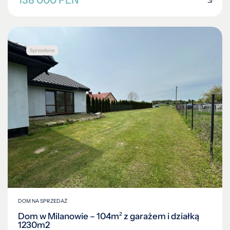
138 000 PLN
DOM NA SPRZEDAŻ
Dom w Milanowie – 104m² z garażem i działką
1230m2