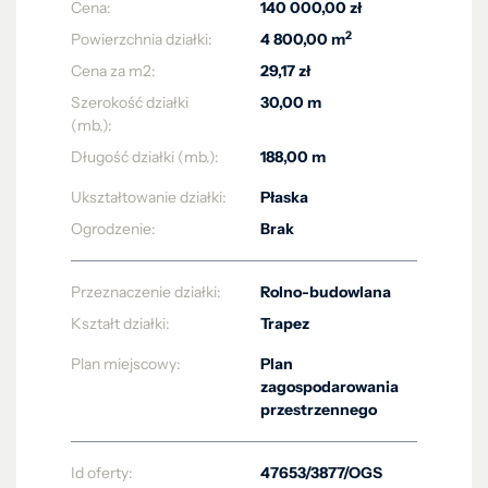
Cena:
140 000,00 zł
2
Powierzchnia działki:
4 800,00 m
Cena za m2:
29,17 zł
Szerokość działki
30,00 m
(mb.):
Długość działki (mb.):
188,00 m
Ukształtowanie działki:
Płaska
Ogrodzenie:
Brak
Przeznaczenie działki:
Rolno-budowlana
Kształt działki:
Trapez
Plan miejscowy:
Plan
zagospodarowania
przestrzennego
Id oferty:
47653/3877/OGS