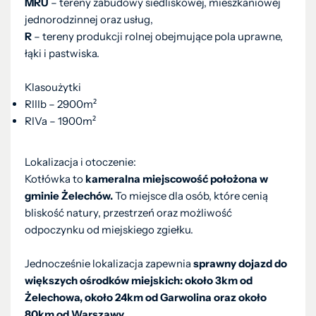
MRU
– tereny zabudowy siedliskowej, mieszkaniowej
jednorodzinnej oraz usług,
R
– tereny produkcji rolnej obejmujące pola uprawne,
łąki i pastwiska.
Klasoużytki
RIIIb – 2900m²
RIVa – 1900m²
Lokalizacja i otoczenie:
Kotłówka to
kameralna miejscowość położona w
gminie Żelechów.
To miejsce dla osób, które cenią
bliskość natury, przestrzeń oraz możliwość
odpoczynku od miejskiego zgiełku.
Jednocześnie lokalizacja zapewnia
sprawny dojazd do
większych ośrodków miejskich: około 3km od
Żelechowa, około 24km od Garwolina oraz około
80km od Warszawy.