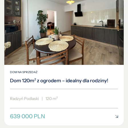
DOM NA SPRZEDAŻ
Dom 120m² z ogrodem – idealny dla rodziny!
Radzyń Podlaski
|
120 m²
639 000 PLN