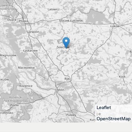
Leaflet
| ©
OpenStreetMap