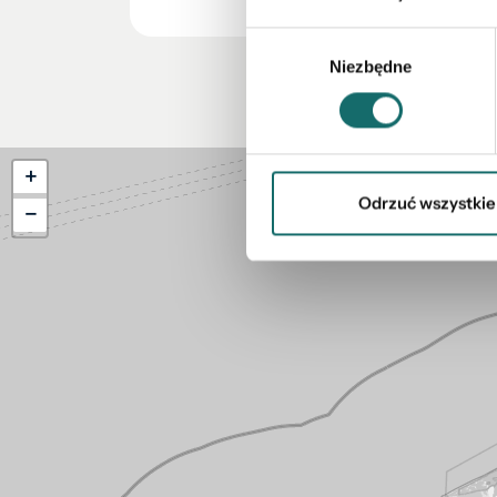
Wybór
Niezbędne
zgody
+
Odrzuć wszystkie
−