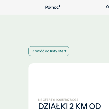
O
Wróć do listy ofert
NR OFERTY: 40615/3877/OGS
DZIAŁKI 2 KM OD