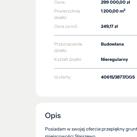
Cena:
299 000,00 zł
2
Powierzchnia
1 200,00 m
działki:
Cena za m2:
249,17 zł
Przeznaczenie
Budowlana
działki:
Kształt działki:
Nieregularny
Id oferty:
40615/3877/OGS
Opis
Posiadam w swojej ofercie przepiękny grunt
miejscowości Słajszewo.