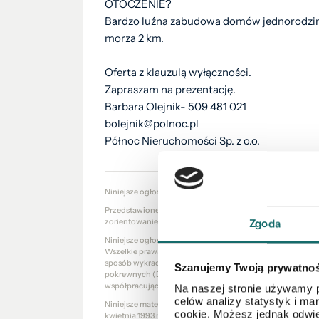
OTOCZENIE?
Bardzo luźna zabudowa domów jednorodzinnyc
morza 2 km.
Oferta z klauzulą wyłączności.
Zapraszam na prezentację.
Barbara Olejnik- 509 481 021
bolejnik@polnoc.pl
Północ Nieruchomości Sp. z o.o.
Niniejsze ogłoszenie nie stanowi oferty w rozumieniu Kod
Przedstawione wizualizacje i grafiki mają charakter wyłąc
zorientowanie się w ogólnym wyglądzie oferowanej nieru
Zgoda
Niniejsze ogłoszenie wraz z jego elementami jest własnoś
Wszelkie prawa zastrzeżone. Kopiowanie, rozpowszechniani
sposób wykraczający poza dozwolony użytek określony prze
Szanujemy Twoją prywatno
pokrewnych (Dz. U. 1994, nr 24 poz. 83 z późn. zm.) bez 
współpracujących jest zabronione i może stanowić podsta
Na naszej stronie używamy p
celów analizy statystyk i m
Niniejsze materiały stanowią tajemnicę przedsiębiorstw
cookie. Możesz jednak odwie
kwietnia 1993 r. o zwalczaniu nieuczciwej konkurencji (Dz. U.