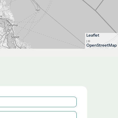
Leaflet
| ©
OpenStreetMap