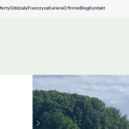
ferty
Oddziały
Franczyza
Kariera
O firmie
Blog
Kontakt