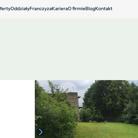
ferty
Oddziały
Franczyza
Kariera
O firmie
Blog
Kontakt