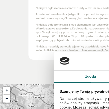
Niniejsze ogłoszenie nie stanowi oferty w rozumieniu Kod
Przedstawione wizualizacje i grafiki mają charakter wyłąc
zorientowanie się w ogólnym wyglądzie oferowanej nieru
Niniejsze ogłoszenie wraz z jego elementami jest własnoś
Wszelkie prawa zastrzeżone. Kopiowanie, rozpowszechniani
sposób wykraczający poza dozwolony użytek określony prze
pokrewnych (Dz. U. 1994, nr 24 poz. 83 z późn. zm.) bez 
współpracujących jest zabronione i może stanowić podsta
Niniejsze materiały stanowią tajemnicę przedsiębiorstw
kwietnia 1993 r. o zwalczaniu nieuczciwej konkurencji (Dz. U.
Zgoda
+
Szanujemy Twoją prywatno
−
Na naszej stronie używamy p
celów analizy statystyk i m
cookie. Możesz jednak odwie