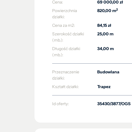
Cena:
69 000,00 zł
2
Powierzchnia
820,00 m
działki:
Cena za m2:
84,15 zł
Szerokość działki
25,00 m
(mb.):
Długość działki
34,00 m
(mb.):
Przeznaczenie
Budowlana
działki:
Kształt działki:
Trapez
Id oferty:
35430/3877/OGS