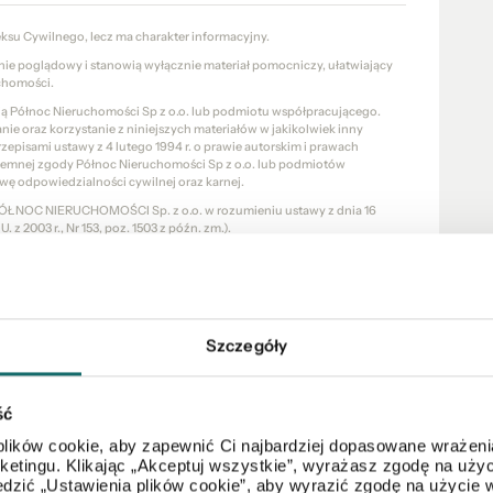
eksu Cywilnego, lecz ma charakter informacyjny.
znie poglądowy i stanowią wyłącznie materiał pomocniczy, ułatwiający
chomości.
cią Północ Nieruchomości Sp z o.o. lub podmiotu współpracującego.
e oraz korzystanie z niniejszych materiałów w jakikolwiek inny
pisami ustawy z 4 lutego 1994 r. o prawie autorskim i prawach
pisemnej zgody Północ Nieruchomości Sp z o.o. lub podmiotów
wę odpowiedzialności cywilnej oraz karnej.
a PÓŁNOC NIERUCHOMOŚCI Sp. z o.o. w rozumieniu ustawy z dnia 16
 z 2003 r., Nr 153, poz. 1503 z późn. zm.).
Szczegóły
Mapa
ść
lików cookie, aby zapewnić Ci najbardziej dopasowane wrażenia
arketingu. Klikając „Akceptuj wszystkie”, wyrażasz zgodę na u
dzić „Ustawienia plików cookie”, aby wyrazić zgodę na użycie 