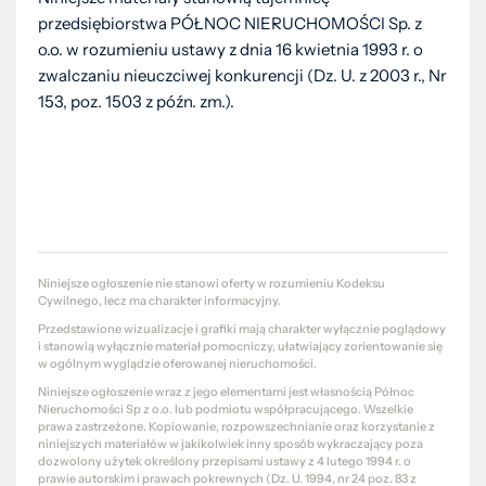
przedsiębiorstwa PÓŁNOC NIERUCHOMOŚCI Sp. z
o.o. w rozumieniu ustawy z dnia 16 kwietnia 1993 r. o
zwalczaniu nieuczciwej konkurencji (Dz. U. z 2003 r., Nr
153, poz. 1503 z późn. zm.).
Niniejsze ogłoszenie nie stanowi oferty w rozumieniu Kodeksu
Cywilnego, lecz ma charakter informacyjny.
Przedstawione wizualizacje i grafiki mają charakter wyłącznie poglądowy
i stanowią wyłącznie materiał pomocniczy, ułatwiający zorientowanie się
w ogólnym wyglądzie oferowanej nieruchomości.
Niniejsze ogłoszenie wraz z jego elementami jest własnością Północ
Nieruchomości Sp z o.o. lub podmiotu współpracującego. Wszelkie
prawa zastrzeżone. Kopiowanie, rozpowszechnianie oraz korzystanie z
niniejszych materiałów w jakikolwiek inny sposób wykraczający poza
dozwolony użytek określony przepisami ustawy z 4 lutego 1994 r. o
prawie autorskim i prawach pokrewnych (Dz. U. 1994, nr 24 poz. 83 z