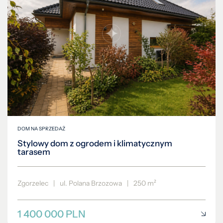
DOM NA SPRZEDAŻ
Stylowy dom z ogrodem i klimatycznym
tarasem
Zgorzelec
|
ul. Polana Brzozowa
|
250 m²
1 400 000 PLN