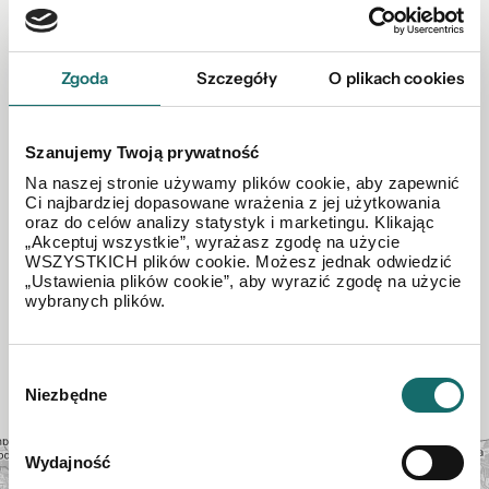
600 949 513
Zgoda
Szczegóły
O plikach cookies
jzalewska-sawicka@polnoc.pl
Oddział Zgorzelec
Szanujemy Twoją prywatność
Na naszej stronie używamy plików cookie, aby zapewnić
Ci najbardziej dopasowane wrażenia z jej użytkowania
oraz do celów analizy statystyk i marketingu. Klikając
Wróć do listy ofert
„Akceptuj wszystkie”, wyrażasz zgodę na użycie
WSZYSTKICH plików cookie. Możesz jednak odwiedzić
„Ustawienia plików cookie”, aby wyrazić zgodę na użycie
Inne oferty agenta
wybranych plików.
Wybór
Niezbędne
zgody
Mapa
+
Wydajność