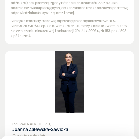
późn. zm.) bez pisemnej zgody Północ Nieruchomości Sp z o.o. lub
podmiotów współpracujących jest zabronione i może stanowić podstawę
odpowiedzialności cywilnej oraz karnej.
Niniejsze materiały stanowią tajemnicę przedsiębiorstwa PÓŁNOC
NIERUCHOMOŚCI Sp. z o.o. w rozumieniu ustawy z dnia 16 kwietnia 1993
r. o zwalczaniu nieuczciwej konkurencji (Dz. U. z 2003 r., Nr 153, poz. 1503
z późn. zm.).
PROWADZĄCY OFERTĘ
Joanna Zalewska-Sawicka
Dyrektor oddziału