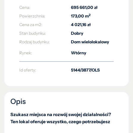
Cena:
695 661,00 zł
2
Powierzchnia:
173,00 m
Cena za m2:
4 021,16 zł
Stan budynku:
Dobry
Rodzaj budynku:
Dom wielolokalowy
Rynek:
Wtórny
Id oferty:
5144/3877/OLS
Opis
Szukasz miejsca na rozwój swojej działalności?
Ten lokal oferuje wszystko, czego potrzebujesz