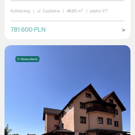
Kołobrzeg
|
ul. Szpitalna
|
48.85 m²
|
piętro 1/7
781 600 PLN