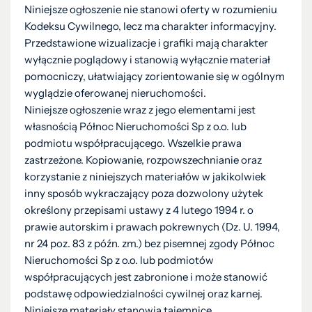
Niniejsze ogłoszenie nie stanowi oferty w rozumieniu
Kodeksu Cywilnego, lecz ma charakter informacyjny.
Przedstawione wizualizacje i grafiki mają charakter
wyłącznie poglądowy i stanowią wyłącznie materiał
pomocniczy, ułatwiający zorientowanie się w ogólnym
wyglądzie oferowanej nieruchomości.
Niniejsze ogłoszenie wraz z jego elementami jest
własnością Północ Nieruchomości Sp z o.o. lub
podmiotu współpracującego. Wszelkie prawa
zastrzeżone. Kopiowanie, rozpowszechnianie oraz
korzystanie z niniejszych materiałów w jakikolwiek
inny sposób wykraczający poza dozwolony użytek
określony przepisami ustawy z 4 lutego 1994 r. o
prawie autorskim i prawach pokrewnych (Dz. U. 1994,
nr 24 poz. 83 z późn. zm.) bez pisemnej zgody Północ
Nieruchomości Sp z o.o. lub podmiotów
współpracujących jest zabronione i może stanowić
podstawę odpowiedzialności cywilnej oraz karnej.
Niniejsze materiały stanowią tajemnicę