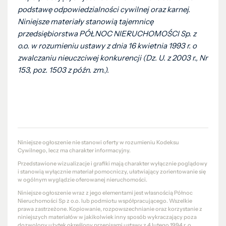
podstawę odpowiedzialności cywilnej oraz karnej.
Niniejsze materiały stanowią tajemnicę
przedsiębiorstwa PÓŁNOC NIERUCHOMOŚCI Sp. z
o.o. w rozumieniu ustawy z dnia 16 kwietnia 1993 r. o
zwalczaniu nieuczciwej konkurencji (Dz. U. z 2003 r., Nr
153, poz. 1503 z późn. zm.).
Niniejsze ogłoszenie nie stanowi oferty w rozumieniu Kodeksu
Cywilnego, lecz ma charakter informacyjny.
Przedstawione wizualizacje i grafiki mają charakter wyłącznie poglądowy
i stanowią wyłącznie materiał pomocniczy, ułatwiający zorientowanie się
w ogólnym wyglądzie oferowanej nieruchomości.
Niniejsze ogłoszenie wraz z jego elementami jest własnością Północ
Nieruchomości Sp z o.o. lub podmiotu współpracującego. Wszelkie
prawa zastrzeżone. Kopiowanie, rozpowszechnianie oraz korzystanie z
niniejszych materiałów w jakikolwiek inny sposób wykraczający poza
dozwolony użytek określony przepisami ustawy z 4 lutego 1994 r. o