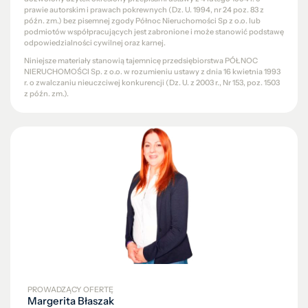
prawie autorskim i prawach pokrewnych (Dz. U. 1994, nr 24 poz. 83 z
późn. zm.) bez pisemnej zgody Północ Nieruchomości Sp z o.o. lub
podmiotów współpracujących jest zabronione i może stanowić podstawę
odpowiedzialności cywilnej oraz karnej.
Niniejsze materiały stanowią tajemnicę przedsiębiorstwa PÓŁNOC
NIERUCHOMOŚCI Sp. z o.o. w rozumieniu ustawy z dnia 16 kwietnia 1993
r. o zwalczaniu nieuczciwej konkurencji (Dz. U. z 2003 r., Nr 153, poz. 1503
z późn. zm.).
PROWADZĄCY OFERTĘ
Margerita Błaszak