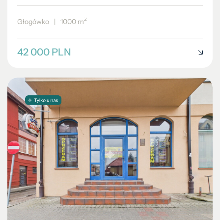
2
Głogówko
|
1000 m
42 000 PLN