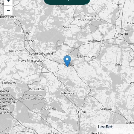
+
−
Leaflet
| ©