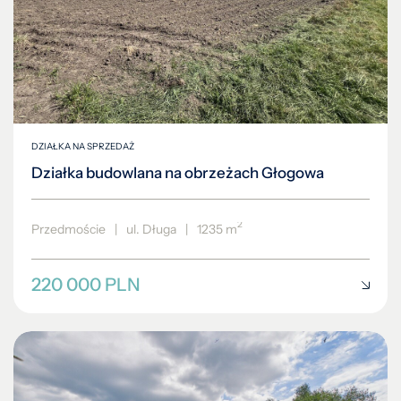
DZIAŁKA NA SPRZEDAŻ
Działka budowlana na obrzeżach Głogowa
2
Przedmoście
|
ul. Długa
|
1235 m
220 000 PLN