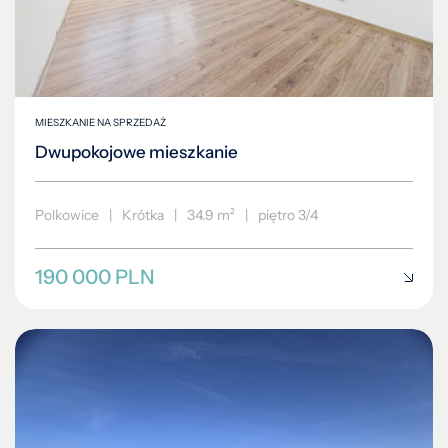
MIESZKANIE NA SPRZEDAŻ
Dwupokojowe mieszkanie
Polkowice
|
Krótka
|
34.9 m²
|
piętro 3/4
190 000 PLN