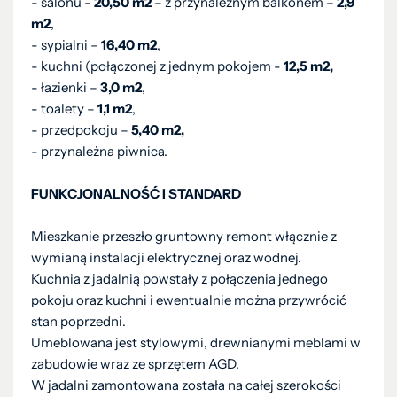
- salonu -
20,50 m2
–
z przynależnym balkonem –
2,9
m2
,
- sypialni –
16,40 m2
,
- kuchni (połączonej z jednym pokojem -
12,5 m2,
- łazienki –
3,0 m2
,
- toalety –
1,1 m2
,
- przedpokoju –
5,40 m2,
- przynależna piwnica.
FUNKCJONALNOŚĆ I STANDARD
Mieszkanie przeszło gruntowny remont włącznie z
wymianą instalacji elektrycznej oraz wodnej.
Kuchnia z jadalnią powstały z połączenia jednego
pokoju oraz kuchni i ewentualnie można przywrócić
stan poprzedni.
Umeblowana jest stylowymi, drewnianymi meblami w
zabudowie wraz ze sprzętem AGD.
W jadalni zamontowana została na całej szerokości