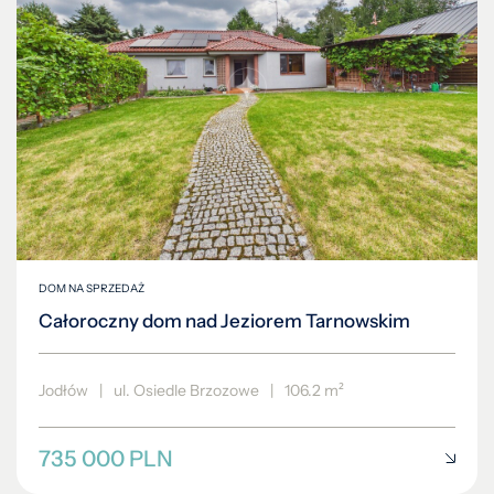
DOM NA SPRZEDAŻ
Całoroczny dom nad Jeziorem Tarnowskim
Jodłów
|
ul. Osiedle Brzozowe
|
106.2 m²
735 000 PLN