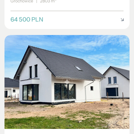
Grochowice
|
2803 m
64 500 PLN