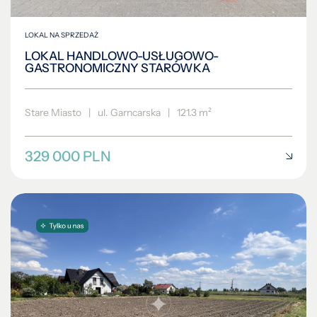
LOKAL NA SPRZEDAŻ
LOKAL HANDLOWO-USŁUGOWO-
GASTRONOMICZNY STARÓWKA
Stare Miasto
|
ul. Garncarska
|
121.3 m²
329 000 PLN