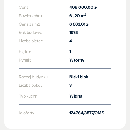
Cena:
409 000,00 zł
2
Powierzchnia:
61,20 m
Cena za m2:
6 683,01 zł
Rok budowy:
1978
Liczba pięter:
4
Piętro:
1
Rynek:
Wtórny
Rodzaj budynku:
Niski blok
Liczba pokoi:
3
Typ kuchni:
Widna
Id oferty:
124764/3877/OMS