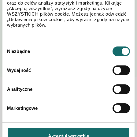
Akceptuję regulamin i
Polityki
*
oraz do celów analizy statystyk i marketingu. Klikając
postanowienia
Prywatności
„Akceptuj wszystkie”, wyrażasz zgodę na użycie
WSZYSTKICH plików cookie. Możesz jednak odwiedzić
„Ustawienia plików cookie”, aby wyrazić zgodę na użycie
wybranych plików.
Wybór
Niezbędne
WYŚLIJ
zgody
Wydajność
Analityczne
Zobacz również w okolicy
Marketingowe
Akceptuj wszystkie