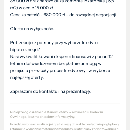
35 000 zł oraz bardzo duża komórka lokatorska ( 5,6
m2) w cenie 15 000 zł.
Cena za całość - 680 000 zł - do rozsądnej negocjacji.
Oferta na wyłączność.
Potrzebujesz pomocy przy wyborze kredytu
hipotecznego?
Nasi wykwalifikowani eksperci finansowi z ponad 12
letnim doświadczeniem bezpłatnie pomogą w
przejściu przez cały proces kredytowy i w wyborze
najlepszej oferty.
Zapraszam do kontaktu i na prezentację.
Niniejsze ogłoszenie nie stanowi oferty w rozumieniu Kodeksu
Cywilnego, lecz ma charakter informacyjny.
Przedstawione wizualizacje i grafiki mają charakter wyłącznie poglądowy
i stanowią wyłącznie materiał pomocniczy, ułatwiający zorientowanie się