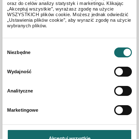
oraz do celów analizy statystyk i marketingu. Klikając
„Akceptuj wszystkie”, wyrażasz zgodę na użycie
WSZYSTKICH plików cookie. Możesz jednak odwiedzić
„Ustawienia plików cookie”, aby wyrazić zgodę na użycie
wybranych plików.
Wybór
Niezbędne
zgody
Wydajność
Analityczne
MIESZKANIE NA SPRZEDAŻ
Kawalerka przy metrze, Bemowo, 3kw 2026,
stan dew.
Marketingowe
Bemowo
|
ul. Szeligowska
|
30.2 m²
|
piętro 2/6
Akceptuj wszystkie