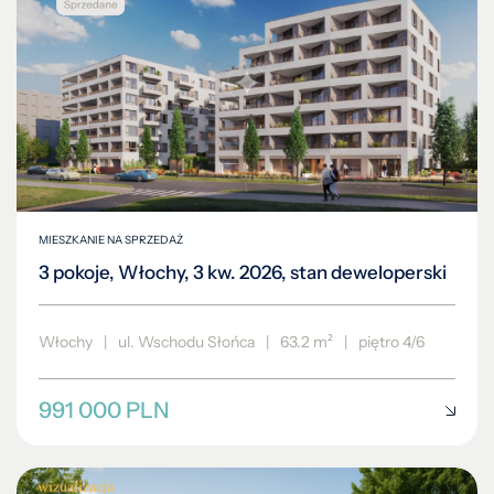
MIESZKANIE NA SPRZEDAŻ
3 pokoje, Włochy, 3 kw. 2026, stan deweloperski
Włochy
|
ul. Wschodu Słońca
|
63.2 m²
|
piętro 4/6
991 000 PLN