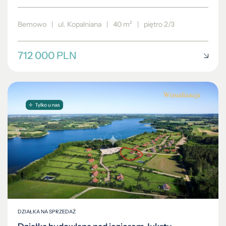
Bemowo
|
ul. Kopalniana
|
40 m²
|
piętro 2/3
712 000 PLN
DZIAŁKA NA SPRZEDAŻ