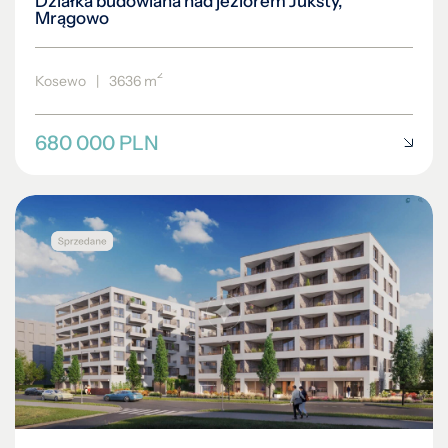
Działka budowlana nad jeziorem Juksty,
Mrągowo
2
Kosewo
|
3636 m
680 000 PLN