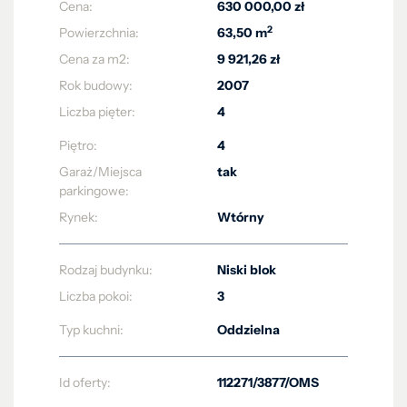
Cena:
630 000,00 zł
2
Powierzchnia:
63,50 m
Cena za m2:
9 921,26 zł
Rok budowy:
2007
Liczba pięter:
4
Piętro:
4
Garaż/Miejsca
tak
parkingowe:
Rynek:
Wtórny
Rodzaj budynku:
Niski blok
Liczba pokoi:
3
Typ kuchni:
Oddzielna
Id oferty:
112271/3877/OMS