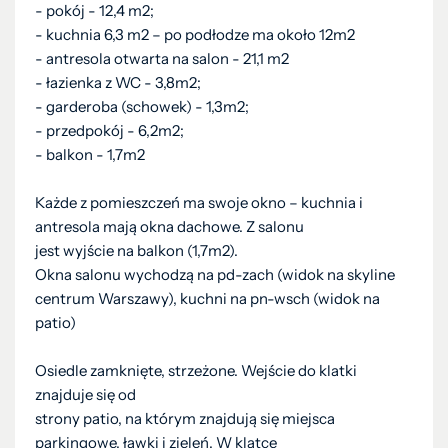
- pokój - 12,4 m2;
- kuchnia 6,3 m2 – po podłodze ma około 12m2
- antresola otwarta na salon - 21,1 m2
- łazienka z WC - 3,8m2;
- garderoba (schowek) - 1,3m2;
- przedpokój - 6,2m2;
- balkon - 1,7m2
Każde z pomieszczeń ma swoje okno – kuchnia i
antresola mają okna dachowe. Z salonu
jest wyjście na balkon (1,7m2).
Okna salonu wychodzą na pd-zach (widok na skyline
centrum Warszawy), kuchni na pn-wsch (widok na
patio)
Osiedle zamknięte, strzeżone. Wejście do klatki
znajduje się od
strony patio, na którym znajdują się miejsca
parkingowe, ławki i zieleń. W klatce