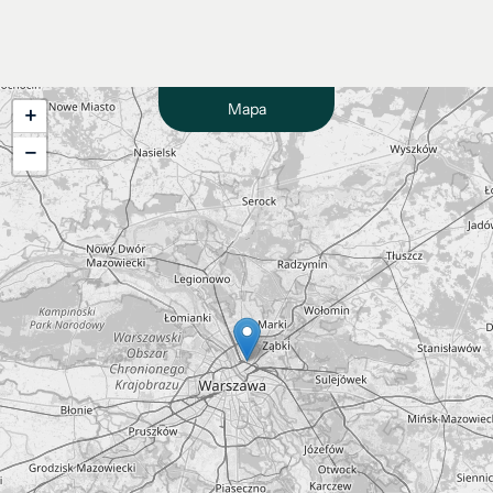
Mapa
+
−