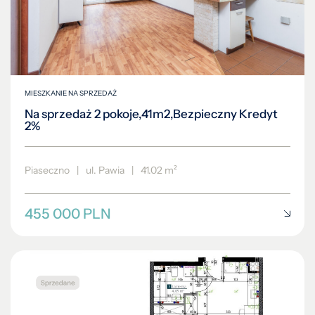
MIESZKANIE NA SPRZEDAŻ
Na sprzedaż 2 pokoje,41m2,Bezpieczny Kredyt
2%
Piaseczno
|
ul. Pawia
|
41.02 m²
455 000 PLN