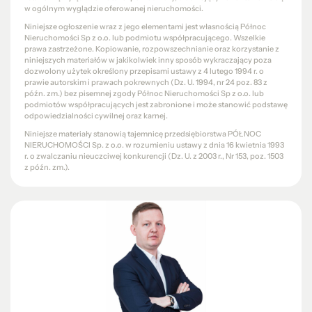
w ogólnym wyglądzie oferowanej nieruchomości.
Niniejsze ogłoszenie wraz z jego elementami jest własnością Północ
Nieruchomości Sp z o.o. lub podmiotu współpracującego. Wszelkie
prawa zastrzeżone. Kopiowanie, rozpowszechnianie oraz korzystanie z
niniejszych materiałów w jakikolwiek inny sposób wykraczający poza
dozwolony użytek określony przepisami ustawy z 4 lutego 1994 r. o
prawie autorskim i prawach pokrewnych (Dz. U. 1994, nr 24 poz. 83 z
późn. zm.) bez pisemnej zgody Północ Nieruchomości Sp z o.o. lub
podmiotów współpracujących jest zabronione i może stanowić podstawę
odpowiedzialności cywilnej oraz karnej.
Niniejsze materiały stanowią tajemnicę przedsiębiorstwa PÓŁNOC
NIERUCHOMOŚCI Sp. z o.o. w rozumieniu ustawy z dnia 16 kwietnia 1993
r. o zwalczaniu nieuczciwej konkurencji (Dz. U. z 2003 r., Nr 153, poz. 1503
z późn. zm.).