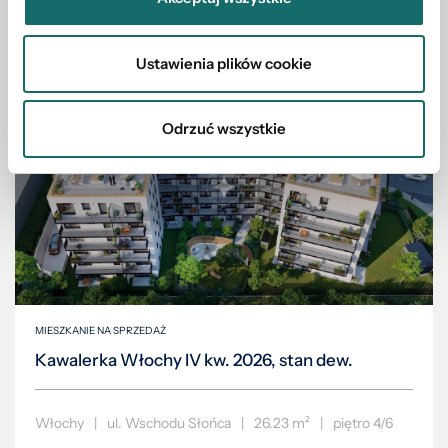
544 000 PLN
Ustawienia plików cookie
Odrzuć wszystkie
MIESZKANIE NA SPRZEDAŻ
Kawalerka Włochy IV kw. 2026, stan dew.
Włochy
|
ul. Wschodu Słońca
|
26.23 m²
|
piętro 4/6