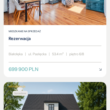
MIESZKANIE NA SPRZEDAŻ
Rezerwacja
Białołęka
|
ul. Pasłęcka
|
53.4 m²
|
piętro 6/8
699 900 PLN