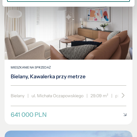
MIESZKANIE NA SPRZEDAŻ
Bielany, Kawalerka przy metrze
Bielany
|
ul. Michała Oczapowskiego
|
29.09 m²
|
piętro 2/4
641 000 PLN