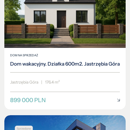
DOM NA SPRZEDAŻ
Dom wakacyjny. Działka 600m2. Jastrzębia Góra
Jastrzębia Góra
|
176.4 m²
899 000 PLN