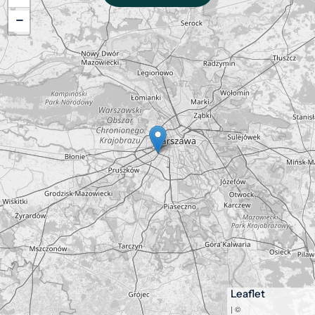
−
Leaflet
| ©