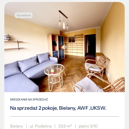
MIESZKANIE NA SPRZEDAŻ
Na sprzedaż 2 pokoje, Bielany, AWF ,UKSW.
Bielany
|
ul. Podleśna
|
33.9 m²
|
piętro 5/10