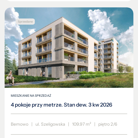
MIESZKANIE NA SPRZEDAŻ
4 pokoje przy metrze. Stan dew. 3 kw 2026
Bemowo
|
ul. Szeligowska
|
109.97 m²
|
piętro 2/6