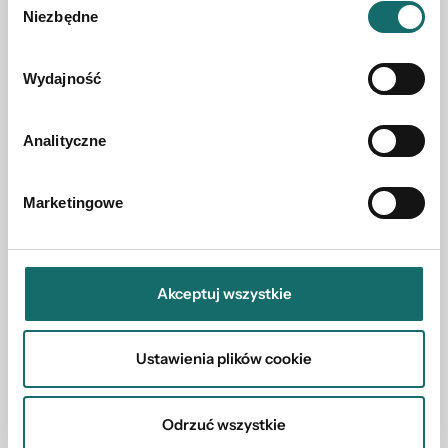
Niezbędne
zgody
Wydajność
Analityczne
MIESZKANIE NA SPRZEDAŻ
4 pokoje z ogródkiem przy metrze. 3 kw. 2026
Marketingowe
Bemowo
|
ul. Szeligowska
|
99.09 m²
Akceptuj wszystkie
1 659 000 PLN
Ustawienia plików cookie
Odrzuć wszystkie