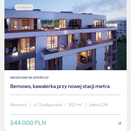
MIESZKANIE NA SPRZEDAŻ
Bemowo, kawalerka przy nowej stacji metra
Bemowo
|
ul. Szeligowska
|
30.2 m²
|
piętro 2/6
544 000 PLN