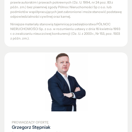
prawie autorskim i prawach pokrewnych (Dz. U. 1994, nr 24 poz. 83 z
późn. zm.) bez pisemnej zgody Północ Nieruchomości Sp z o.o. lub
podmiotów współpracujących jest zabronione i może stanowić podstawę
odpowiedzialności cywilnej oraz karnej.
Niniejsze materiały stanowią tajemnicę przedsiębiorstwa PÓŁNOC
NIERUCHOMOŚCI Sp. z o.o. w rozumieniu ustawy z dnia 16 kwietnia 1993
r. o zwalczaniu nieuczciwej konkurencji (Dz. U. z 2003 r., Nr 153, poz. 1503
z późn. zm.).
PROWADZĄCY OFERTĘ
Grzegorz Stępniak