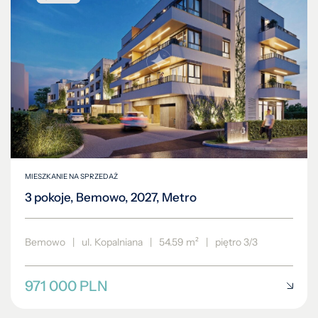
MIESZKANIE NA SPRZEDAŻ
3 pokoje, Bemowo, 2027, Metro
Bemowo
|
ul. Kopalniana
|
54.59 m²
|
piętro 3/3
971 000 PLN