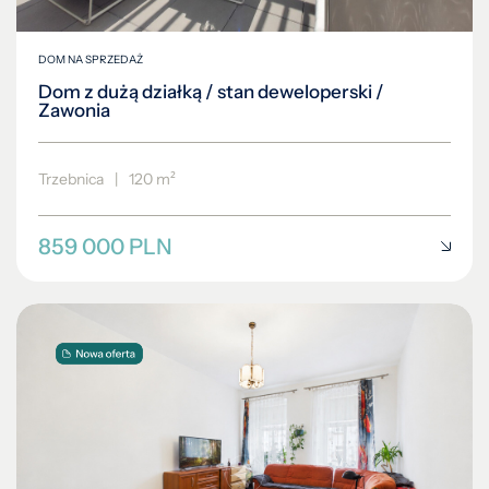
DOM NA SPRZEDAŻ
Dom z dużą działką / stan deweloperski /
Zawonia
Trzebnica
|
120 m²
859 000 PLN