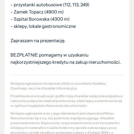
- przystanki autobusowe (112, 113, 249)
- Zamek Topacz (4900 m)
- Szpital Borowska (4300 m)
- sklepy, lokale gastronomiczne
Zapraszam na prezentację.
BEZPŁATNIE pomagamy w uzyskaniu
najkorzystniejszego kredytu na zakup nieruchomości.
Niniejsze ogłoszenie nie stanowi oferty w rozumieniu Kodeksu
Cywilnego, lecz ma charakter informacyjny.
Przedstawione wizualizacje i grafiki mają charakter wyłącznie poglądowy
i stanowią wyłącznie materiał pomocniczy, ułatwiający zorientowanie się
w ogólnym wyglądzie oferowanej nieruchomości.
Niniejsze ogłoszenie wraz z jego elementami jest własnością Północ
Nieruchomości Sp z o.o. lub podmiotu współpracującego. Wszelkie
prawa zastrzeżone. Kopiowanie, rozpowszechnianie oraz korzystanie z
niniejszych materiałów w jakikolwiek inny sposób wykraczający poza
dozwolony użytek określony przepisami ustawy z 4 lutego 1994 r. o