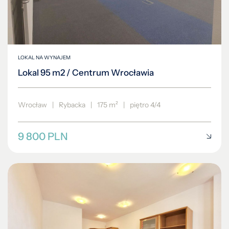
LOKAL NA WYNAJEM
Lokal 95 m2 / Centrum Wrocławia
Wrocław
|
Rybacka
|
175 m²
|
piętro 4/4
9 800 PLN