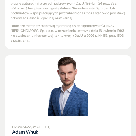
prawie autorskim i prawach pokrewnych (Dz. U. 1994, nr 24 poz. 83 z
późn. zm.) bez pisemnej zgody Północ Nieruchomości Sp z o.o. lub
podmiotów współpracujących jest zabronione i może stanowić podstawę
odpowiedzialności cywilnej oraz karnej.
Niniejsze materiały stanowią tajemnicę przedsiębiorstwa PÓŁNOC
NIERUCHOMOŚCI Sp. z o.o. w rozumieniu ustawy z dnia 16 kwietnia 1993
r. o zwalczaniu nieuczciwej konkurencji (Dz. U. z 2003 r., Nr 153, poz. 1503
z późn. zm.).
PROWADZĄCY OFERTĘ
Adam Wnuk