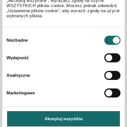
„Akceptuj wszystkie”, wyrażasz zgodę na użycie
WSZYSTKICH plików cookie. Możesz jednak odwiedzić
„Ustawienia plików cookie”, aby wyrazić zgodę na użycie
wybranych plików.
Wybór
Niezbędne
zgody
Wydajność
Analityczne
MIESZKANIE NA SPRZEDAŻ
Mieszkanie / kawalerka / 41,88 m2 / Inwestycja
Marketingowe
Wrocław
|
Pabianicka
|
41.88 m²
|
piętro 2/10
Akceptuj wszystkie
731 500 PLN