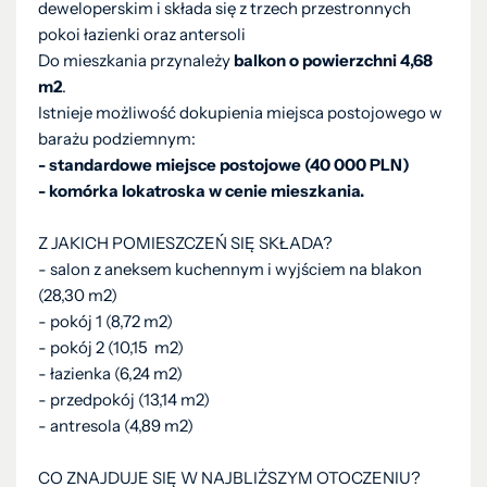
deweloperskim i składa się z trzech przestronnych
pokoi łazienki oraz antersoli
Do mieszkania przynależy
balkon o powierzchni 4,68
m2
.
Istnieje możliwość dokupienia miejsca postojowego w
barażu podziemnym:
- standardowe miejsce postojowe (40 000 PLN)
- komórka lokatroska w cenie mieszkania.
Z JAKICH POMIESZCZEŃ SIĘ SKŁADA?
- salon z aneksem kuchennym i wyjściem na blakon
(28,30 m2)
- pokój 1 (8,72 m2)
- pokój 2 (10,15 m2)
- łazienka (6,24 m2)
- przedpokój (13,14 m2)
- antresola (4,89 m2)
CO ZNAJDUJE SIĘ W NAJBLIŻSZYM OTOCZENIU?