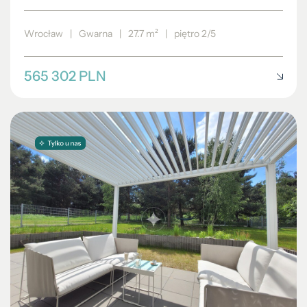
Wrocław
|
Gwarna
|
27.7 m²
|
piętro 2/5
565 302 PLN