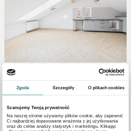
MIESZKANIE NA SPRZEDAŻ
Mieszkanie / 41,37 m2 / Wojszyce
Zgoda
Szczegóły
O plikach cookies
Wrocław
|
41.37 m²
|
piętro 2/3
Szanujemy Twoją prywatność
620 000 PLN
Na naszej stronie używamy plików cookie, aby zapewnić
Ci najbardziej dopasowane wrażenia z jej użytkowania
oraz do celów analizy statystyk i marketingu. Klikając