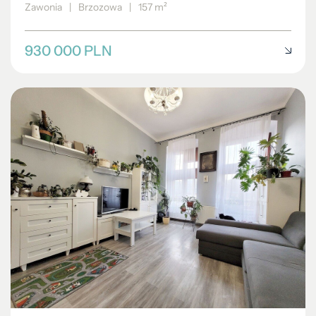
Zawonia
|
Brzozowa
|
157 m²
930 000 PLN