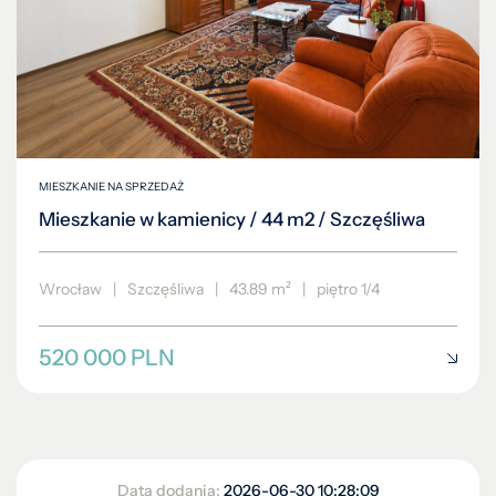
MIESZKANIE NA SPRZEDAŻ
Mieszkanie w kamienicy / 44 m2 / Szczęśliwa
Wrocław
|
Szczęśliwa
|
43.89 m²
|
piętro 1/4
520 000 PLN
Data dodania:
2026-06-30 10:28:09