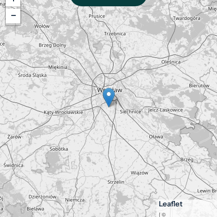
−
Leaflet
| ©