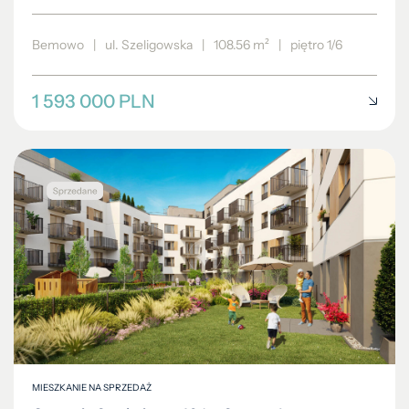
Bemowo
|
ul. Szeligowska
|
108.56 m²
|
piętro 1/6
1 593 000 PLN
MIESZKANIE NA SPRZEDAŻ