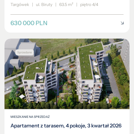
Targówek
|
ul. Biruty
|
63.5 m²
|
piętro 4/4
630 000 PLN
MIESZKANIE NA SPRZEDAŻ
Apartament z tarasem, 4 pokoje, 3 kwartał 2026