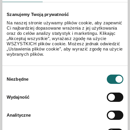
Szanujemy Twoją prywatność
Na naszej stronie używamy plików cookie, aby zapewnić
Ci najbardziej dopasowane wrażenia z jej użytkowania
oraz do celów analizy statystyk i marketingu. Klikając
„Akceptuj wszystkie”, wyrażasz zgodę na użycie
WSZYSTKICH plików cookie. Możesz jednak odwiedzić
„Ustawienia plików cookie”, aby wyrazić zgodę na użycie
wybranych plików.
MIESZKANIE NA SPRZEDAŻ
Wybór
Niezbędne
zgody
Apartament z tarasem, 4 pokoje, 3 kwartał 2026
Wydajność
Włochy
|
ul. Wschodu Słońca
|
90.77 m²
|
piętro 6/6
Analityczne
1 666 000 PLN