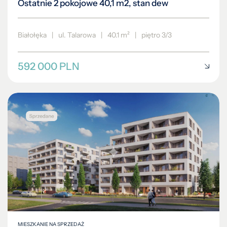
Ostatnie 2 pokojowe 40,1 m2, stan dew
Białołęka
|
ul. Talarowa
|
40.1 m²
|
piętro 3/3
592 000 PLN
MIESZKANIE NA SPRZEDAŻ