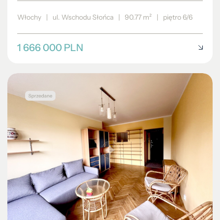
Włochy
|
ul. Wschodu Słońca
|
90.77 m²
|
piętro 6/6
1 666 000 PLN