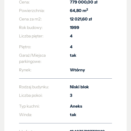
Cena:
779 000,00 zł
2
Powierzchnia:
64,80 m
Cena za m2:
12 021,60 zł
Rok budowy:
1999
Liczba pięter:
4
Piętro:
4
Garaż/Miejsca
tak
parkingowe:
Rynek:
Wtórny
Rodzaj budynku:
Niski blok
Liczba pokoi:
3
Typ kuchni:
Aneks
Winda:
tak