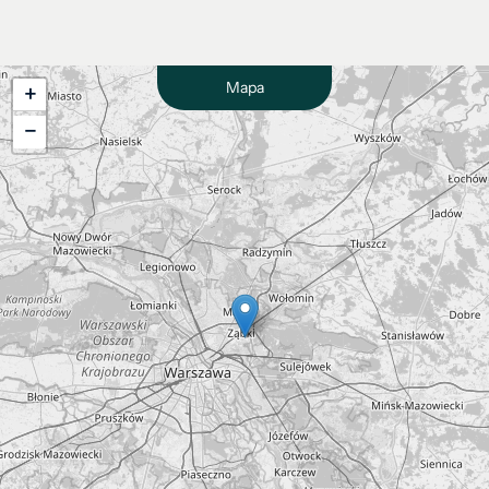
Mapa
+
−