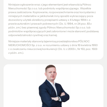
Niniejsze ogłoszenie wraz z jego elementami jest własnością Północ
Nieruchomości Sp z o.o. lub podmiotu współpracującego. Wszelkie
prawa zastrzeżone. Kopiowanie, rozpowszechnianie oraz korzystanie z
niniejszych materiałów w jakikolwiek inny sposób wykraczający poza
dozwolony użytek określony przepisami ustawy z 4 lutego 1994 r. o
prawie autorskim i prawach pokrewnych (Dz. U. 1994, nr 24 poz. 83 z
późn. zm.) bez pisemnej zgody Północ Nieruchomości Sp z o.o. lub
podmiotów współpracujących jest zabronione i może stanowić podstawę
odpowiedzialności cywilnej oraz karnej.
Niniejsze materiały stanowią tajemnicę przedsiębiorstwa PÓŁNOC
NIERUCHOMOŚCI Sp. z o.o. w rozumieniu ustawy z dnia 16 kwietnia 1993
r. o zwalczaniu nieuczciwej konkurencji (Dz. U. z 2003 r., Nr 153, poz. 1503
z późn. zm.).