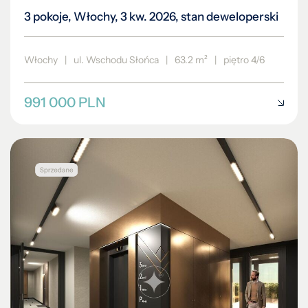
3 pokoje, Włochy, 3 kw. 2026, stan deweloperski
Włochy
|
ul. Wschodu Słońca
|
63.2 m²
|
piętro 4/6
991 000 PLN