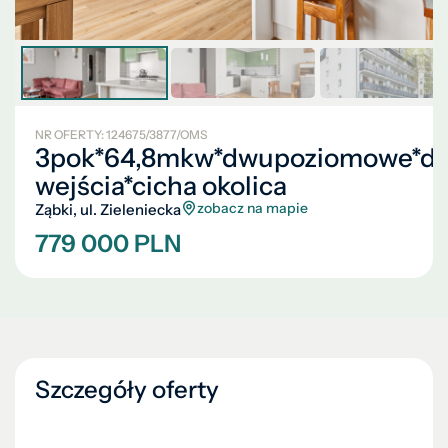
NR OFERTY: 124675/3877/OMS
3pok*64,8mkw*dwupoziomowe*d
wejścia*cicha okolica
zobacz na mapie
Ząbki, ul. Zieleniecka
779 000 PLN
Szczegóły oferty