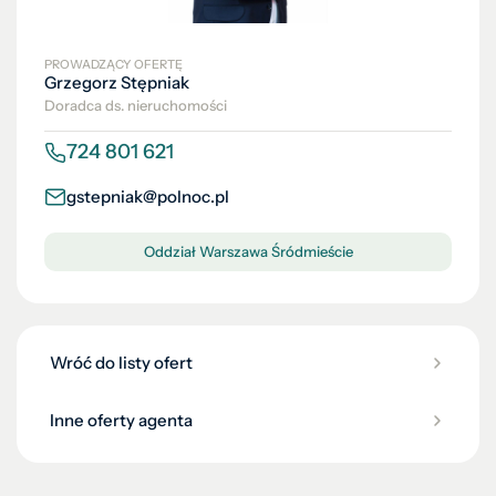
PROWADZĄCY OFERTĘ
Grzegorz Stępniak
Doradca ds. nieruchomości
724 801 621
gstepniak@polnoc.pl
Oddział Warszawa Śródmieście
Wróć do listy ofert
Inne oferty agenta