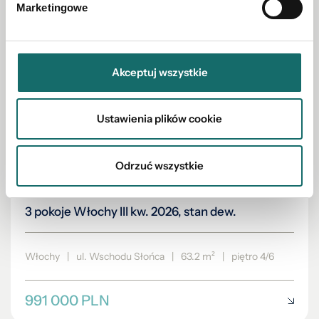
Marketingowe
Akceptuj wszystkie
Ustawienia plików cookie
Odrzuć wszystkie
MIESZKANIE NA SPRZEDAŻ
3 pokoje Włochy III kw. 2026, stan dew.
Włochy
|
ul. Wschodu Słońca
|
63.2 m²
|
piętro 4/6
991 000 PLN