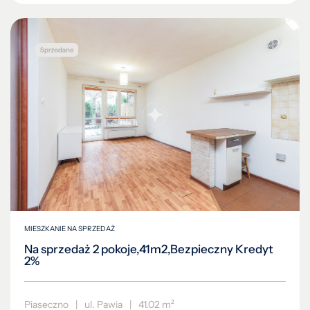
MIESZKANIE NA SPRZEDAŻ
Na sprzedaż 2 pokoje,41m2,Bezpieczny Kredyt
2%
Piaseczno
|
ul. Pawia
|
41.02 m²