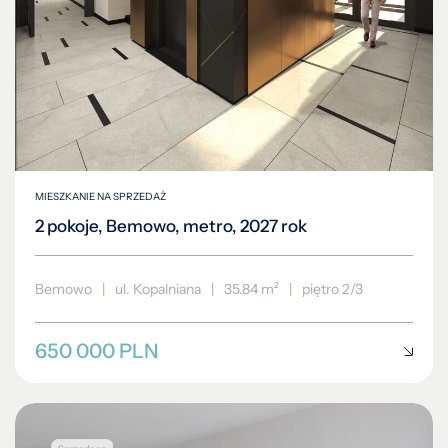
MIESZKANIE NA SPRZEDAŻ
2 pokoje, Bemowo, metro, 2027 rok
Bemowo
|
ul. Kopalniana
|
35.84 m²
|
piętro 2/3
650 000 PLN