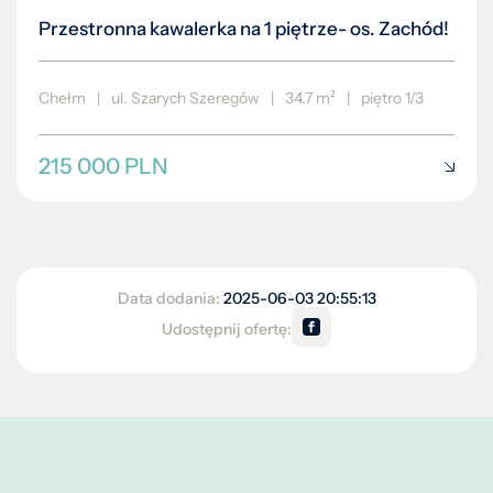
Przestronna kawalerka na 1 piętrze- os. Zachód!
Chełm
|
ul. Szarych Szeregów
|
34.7 m²
|
piętro 1/3
215 000 PLN
Data dodania:
2025-06-03 20:55:13
Udostępnij ofertę: