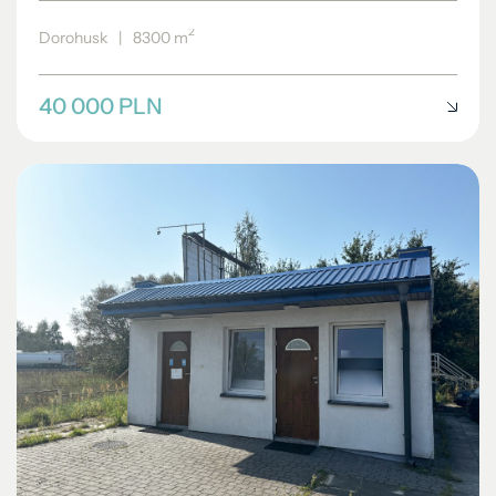
2
Dorohusk
|
8300 m
40 000 PLN