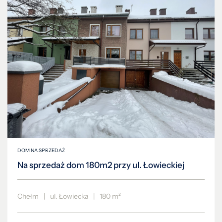
DOM NA SPRZEDAŻ
Na sprzedaż dom 180m2 przy ul. Łowieckiej
Chełm
|
ul. Łowiecka
|
180 m²