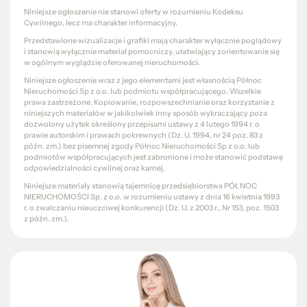
Niniejsze ogłoszenie nie stanowi oferty w rozumieniu Kodeksu
Cywilnego, lecz ma charakter informacyjny.
Przedstawione wizualizacje i grafiki mają charakter wyłącznie poglądowy
i stanowią wyłącznie materiał pomocniczy, ułatwiający zorientowanie się
w ogólnym wyglądzie oferowanej nieruchomości.
Niniejsze ogłoszenie wraz z jego elementami jest własnością Północ
Nieruchomości Sp z o.o. lub podmiotu współpracującego. Wszelkie
prawa zastrzeżone. Kopiowanie, rozpowszechnianie oraz korzystanie z
niniejszych materiałów w jakikolwiek inny sposób wykraczający poza
dozwolony użytek określony przepisami ustawy z 4 lutego 1994 r. o
prawie autorskim i prawach pokrewnych (Dz. U. 1994, nr 24 poz. 83 z
późn. zm.) bez pisemnej zgody Północ Nieruchomości Sp z o.o. lub
podmiotów współpracujących jest zabronione i może stanowić podstawę
odpowiedzialności cywilnej oraz karnej.
Niniejsze materiały stanowią tajemnicę przedsiębiorstwa PÓŁNOC
NIERUCHOMOŚCI Sp. z o.o. w rozumieniu ustawy z dnia 16 kwietnia 1993
r. o zwalczaniu nieuczciwej konkurencji (Dz. U. z 2003 r., Nr 153, poz. 1503
z późn. zm.).