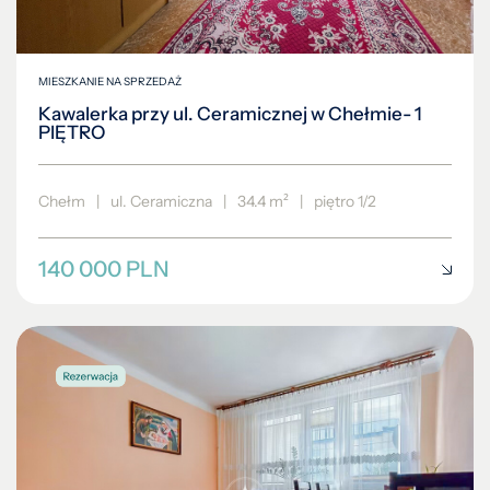
MIESZKANIE NA SPRZEDAŻ
Kawalerka przy ul. Ceramicznej w Chełmie- 1
PIĘTRO
Chełm
|
ul. Ceramiczna
|
34.4 m²
|
piętro 1/2
140 000 PLN