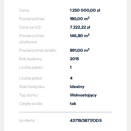
Cena:
1 250 000,00 zł
2
Powierzchnia:
180,00 m
Cena za m2:
7 222,22 zł
2
Powierzchnia
146,80 m
użytkowa:
2
Powierzchnia działki:
891,00 m
Rok budowy:
2015
Liczba pięter:
1
Liczba pokoi:
4
Stan budynku:
Idealny
Typ domu:
Wolnostojący
Ciepła woda:
tak
Id oferty:
43719/3877/ODS