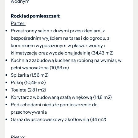
wodnym
Rozkład pomieszczeń:
Parter:
Przestronny salon z dużymi przeszkleniami z
bezpośrednim wyjściem na taras i do ogrodu, z
kominkiem wyposażonym w płaszcz wodny i
klimatyzacją oraz wydzieloną jadalnią (34,43 m2)
Kuchnia z zabudową kuchenną robioną na wymiar, w
pełni wyposażona (10,93 m)
Spiżarka (1,56 m2)
Pokój (10,49 m2)
Toaleta (2,81 m2)
Korytarz z wbudowaną szafą wnękową (14,8 m2)
Pod schodami nieduże pomieszczenie do
przechowywania
Garaż dwustanowiskowy z kotłownią (34 m2)
Piętro: