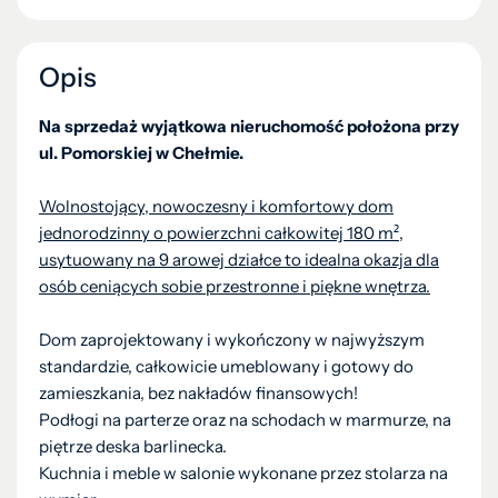
Opis
Na sprzedaż wyjątkowa nieruchomość położona przy
ul. Pomorskiej w Chełmie.
Wolnostojący, nowoczesny i komfortowy dom
jednorodzinny o powierzchni całkowitej 180 m²,
usytuowany na 9 arowej działce to idealna okazja dla
osób ceniących sobie przestronne i piękne wnętrza.
Dom zaprojektowany i wykończony w najwyższym
standardzie, całkowicie umeblowany i gotowy do
zamieszkania, bez nakładów finansowych!
Podłogi na parterze oraz na schodach w marmurze, na
piętrze deska barlinecka.
Kuchnia i meble w salonie wykonane przez stolarza na