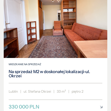
MIESZKANIE NA SPRZEDAŻ
Na sprzedaż M2 w doskonałej lokalizacji-ul.
Okrzei
Lublin
|
ul. Stefana Okrzei
|
33 m²
|
piętro 2
330 000 PLN