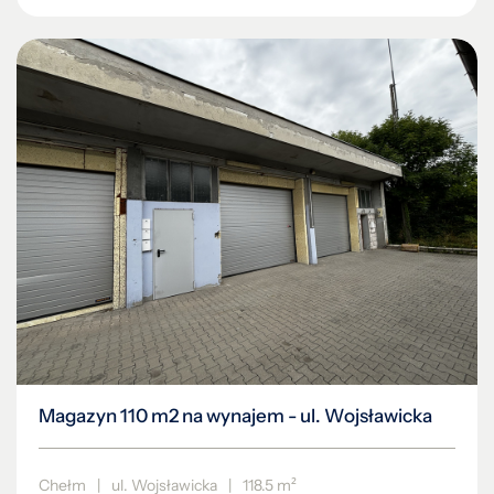
Magazyn 110 m2 na wynajem - ul. Wojsławicka
Chełm
|
ul. Wojsławicka
|
118.5 m²