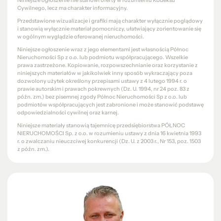
Niniejsze ogłoszenie nie stanowi oferty w rozumieniu Kodeksu
Cywilnego, lecz ma charakter informacyjny.
Przedstawione wizualizacje i grafiki mają charakter wyłącznie poglądowy
i stanowią wyłącznie materiał pomocniczy, ułatwiający zorientowanie się
w ogólnym wyglądzie oferowanej nieruchomości.
Niniejsze ogłoszenie wraz z jego elementami jest własnością Północ
Nieruchomości Sp z o.o. lub podmiotu współpracującego. Wszelkie
prawa zastrzeżone. Kopiowanie, rozpowszechnianie oraz korzystanie z
niniejszych materiałów w jakikolwiek inny sposób wykraczający poza
dozwolony użytek określony przepisami ustawy z 4 lutego 1994 r. o
prawie autorskim i prawach pokrewnych (Dz. U. 1994, nr 24 poz. 83 z
późn. zm.) bez pisemnej zgody Północ Nieruchomości Sp z o.o. lub
podmiotów współpracujących jest zabronione i może stanowić podstawę
odpowiedzialności cywilnej oraz karnej.
Niniejsze materiały stanowią tajemnicę przedsiębiorstwa PÓŁNOC
NIERUCHOMOŚCI Sp. z o.o. w rozumieniu ustawy z dnia 16 kwietnia 1993
r. o zwalczaniu nieuczciwej konkurencji (Dz. U. z 2003 r., Nr 153, poz. 1503
z późn. zm.).