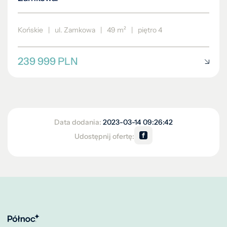
Końskie
|
ul. Zamkowa
|
49 m²
|
piętro 4
239 999 PLN
Data dodania:
2023-03-14 09:26:42
Udostępnij ofertę: