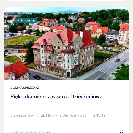
DOM NA SPRZEDAŻ
Piękna kamienica w sercu Dzierżoniowa
Dzierżoniów
|
ul. Henryka Sienkiewicza
|
2498 m²