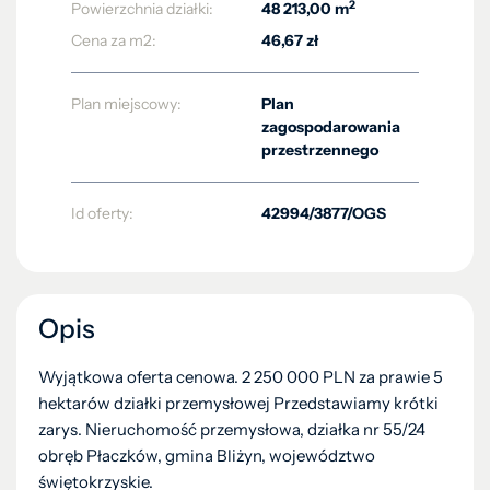
2
Powierzchnia działki:
48 213,00 m
Cena za m2:
46,67 zł
Plan miejscowy:
Plan
zagospodarowania
przestrzennego
Id oferty:
42994/3877/OGS
Opis
Wyjątkowa oferta cenowa. 2 250 000 PLN za prawie 5
hektarów działki przemysłowej Przedstawiamy krótki
zarys. Nieruchomość przemysłowa, działka nr 55/24
obręb Płaczków, gmina Bliżyn, województwo
świętokrzyskie.