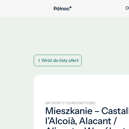
O
Wróć do listy ofert
NR OFERTY: 122403/3877/OMS
Mieszkanie – Castall
l’Alcoià, Alacant /