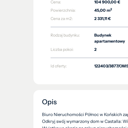
Cena:
104 900,00 €
2
Powierzchnia:
45,00 m
Cena za m2:
2 331,11 €
Rodzaj budynku:
Budynek
apartamentowy
Liczba pokoi:
2
Id oferty:
122403/3877/OM
Opis
Biuro Nieruchomości Północ w Końskich zap
Odkryj swój wymarzony dom w Castalla: Will