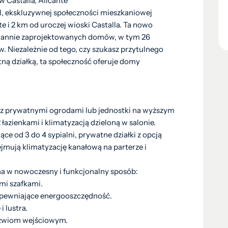
 Castalla, Alicante
l, ekskluzywnej społeczności mieszkaniowej
 i 2 km od uroczej wioski Castalla. Ta nowo
arannie zaprojektowanych domów, w tym 26
. Niezależnie od tego, czy szukasz przytulnego
tną działką, ta społeczność oferuje domy
 z prywatnymi ogrodami lub jednostki na wyższym
 łazienkami i klimatyzacją dzieloną w salonie.
ące od 3 do 4 sypialni, prywatne działki z opcją
jmują klimatyzację kanałową na parterze i
a w nowoczesny i funkcjonalny sposób:
mi szafkami.
pewniające energooszczędność.
 lustra.
rzwiom wejściowym.