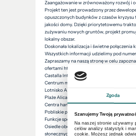
Zaangażowanie w zrównoważony rozwój i 
Projekt ten jest prowadzony przez dewelope
opuszczonych budynków z czasów kryzysu fi
jakości domy. Dzięki priorytetowemu traktow
zużywaniu nowych gruntów, projekt promuj
lokalny obszar.
Doskonała lokalizacja i świetne połączenia
Wszystkich informacji udzielimy pod nume
Zapraszamy na naszą stronę w celu zapoznan
ofertami https://polnoc.pl/oddzialy/konski
Castalla Internacional łączy w sobie spokój
Centrum miasta Castalla: Oddalone o zaledwi
Lotnisko Alicante-Elche: Tylko 30 km, oko
Zgoda
Plaże Alicante: 35 km, zapewniając łatwy 
Centra handlowe: Mniej niż 25 km do głów
Pobliskie pola golfowe: Kilka opcji w promi
Szanujemy Twoją prywatno
Funkcje społeczności zapewniające relaksują
Na naszej stronie używamy p
Osiedle obejmuje pięknie zagospodarowany 
celów analizy statystyk i m
słonecznych dni z rodziną i przyjaciółmi.
cookie. Możesz jednak odwie