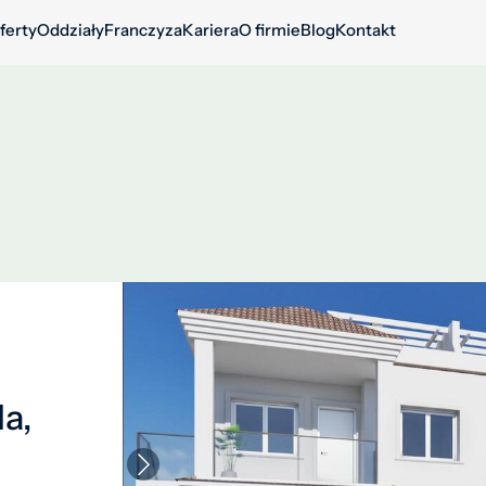
ferty
Oddziały
Franczyza
Kariera
O firmie
Blog
Kontakt
a,