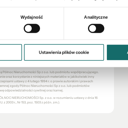
wałka tego idyllicznego górskiego odosobnienia.
ać wizytę i znaleźć swój idealny dom w Castalla!
Wydajność
Analityczne
93-333-332 lub 533-213-433.
w i willi na całym świecie m.in. Dubaj, Tajlandia,
Ustawienia plików cookie
eksu Cywilnego, lecz ma charakter informacyjny.
znie poglądowy i stanowią wyłącznie materiał pomocniczy, ułatwiający
chomości.
cią Północ Nieruchomości Sp z o.o. lub podmiotu współpracującego.
e oraz korzystanie z niniejszych materiałów w jakikolwiek inny
pisami ustawy z 4 lutego 1994 r. o prawie autorskim i prawach
pisemnej zgody Północ Nieruchomości Sp z o.o. lub podmiotów
wę odpowiedzialności cywilnej oraz karnej.
a PÓŁNOC NIERUCHOMOŚCI Sp. z o.o. w rozumieniu ustawy z dnia 16
 z 2003 r., Nr 153, poz. 1503 z późn. zm.).