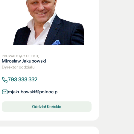
PROWADZĄCY OFERTĘ
Mirosław Jakubowski
Dyrektor oddziału
793 333 332
mjakubowski@polnoc.pl
Oddział Końskie