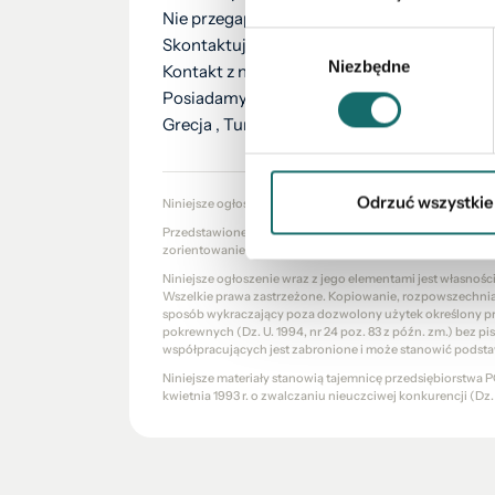
Nie przegap swojej szansy na posiadanie ka
Wybór
Skontaktuj się z nami już dziś, aby zaplanow
Niezbędne
zgody
Kontakt z nami pod numerami telefonów 7
Posiadamy w ofercie ponad 2000 apartamentó
Grecja , Tunezja itd.
Odrzuć wszystkie
Niniejsze ogłoszenie nie stanowi oferty w rozumieniu Kod
Przedstawione wizualizacje i grafiki mają charakter wyłąc
zorientowanie się w ogólnym wyglądzie oferowanej nieru
Niniejsze ogłoszenie wraz z jego elementami jest własnoś
Wszelkie prawa zastrzeżone. Kopiowanie, rozpowszechniani
sposób wykraczający poza dozwolony użytek określony prze
pokrewnych (Dz. U. 1994, nr 24 poz. 83 z późn. zm.) bez 
współpracujących jest zabronione i może stanowić podsta
Niniejsze materiały stanowią tajemnicę przedsiębiorstw
kwietnia 1993 r. o zwalczaniu nieuczciwej konkurencji (Dz. U.