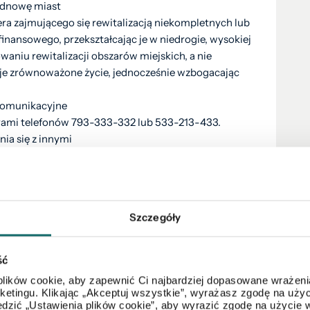
odnowę miast
ra zajmującego się rewitalizacją niekompletnych lub
nansowego, przekształcając je w niedrogie, wysokiej
aniu rewitalizacji obszarów miejskich, a nie
e zrównoważone życie, jednocześnie wzbogacając
 komunikacyjne
rami telefonów 793-333-332 lub 533-213-433.
ia się z innymi
e/
 górskiego życia z wygodą miejskiej dostępności.
e 2 km, oferujące urocze lokalne sklepy i restauracje.
ło 30 minut jazdy samochodem.
Szczegóły
dostęp do wybrzeża Morza Śródziemnego.
nych centrów handlowych.
eniu 30 km.
ść
cy styl życia
lików cookie, aby zapewnić Ci najbardziej dopasowane wrażenia
teren wspólny z basenem, idealny do spędzania
arketingu. Klikając „Akceptuj wszystkie”, wyrażasz zgodę na u
dzić „Ustawienia plików cookie”, aby wyrazić zgodę na użycie 