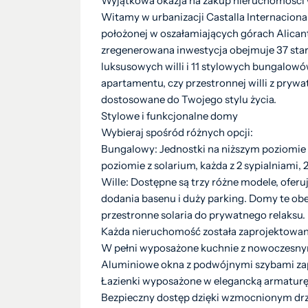
Wyjątkowa okazja na zakup nieruchomości w
Witamy w urbanizacji Castalla Internaciona
położonej w oszałamiających górach Alicante
zregenerowana inwestycja obejmuje 37 st
luksusowych willi i 11 stylowych bungalowów
apartamentu, czy przestronnej willi z prywa
dostosowane do Twojego stylu życia.
Stylowe i funkcjonalne domy
Wybieraj spośród różnych opcji:
Bungalowy: Jednostki na niższym poziomie
poziomie z solarium, każda z 2 sypialniami, 2
Wille: Dostępne są trzy różne modele, oferuj
dodania basenu i duży parking. Domy te obe
przestronne solaria do prywatnego relaksu.
Każda nieruchomość została zaprojektowan
W pełni wyposażone kuchnie z nowoczesny
Aluminiowe okna z podwójnymi szybami za
Łazienki wyposażone w elegancką armaturę i
Bezpieczny dostęp dzięki wzmocnionym d