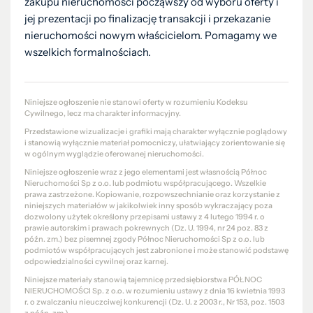
zakupu nieruchomości począwszy od wyboru oferty i
jej prezentacji po finalizację transakcji i przekazanie
nieruchomości nowym właścicielom. Pomagamy we
wszelkich formalnościach.
Niniejsze ogłoszenie nie stanowi oferty w rozumieniu Kodeksu
Cywilnego, lecz ma charakter informacyjny.
Przedstawione wizualizacje i grafiki mają charakter wyłącznie poglądowy
i stanowią wyłącznie materiał pomocniczy, ułatwiający zorientowanie się
w ogólnym wyglądzie oferowanej nieruchomości.
Niniejsze ogłoszenie wraz z jego elementami jest własnością Północ
Nieruchomości Sp z o.o. lub podmiotu współpracującego. Wszelkie
prawa zastrzeżone. Kopiowanie, rozpowszechnianie oraz korzystanie z
niniejszych materiałów w jakikolwiek inny sposób wykraczający poza
dozwolony użytek określony przepisami ustawy z 4 lutego 1994 r. o
prawie autorskim i prawach pokrewnych (Dz. U. 1994, nr 24 poz. 83 z
późn. zm.) bez pisemnej zgody Północ Nieruchomości Sp z o.o. lub
podmiotów współpracujących jest zabronione i może stanowić podstawę
odpowiedzialności cywilnej oraz karnej.
Niniejsze materiały stanowią tajemnicę przedsiębiorstwa PÓŁNOC
NIERUCHOMOŚCI Sp. z o.o. w rozumieniu ustawy z dnia 16 kwietnia 1993
r. o zwalczaniu nieuczciwej konkurencji (Dz. U. z 2003 r., Nr 153, poz. 1503