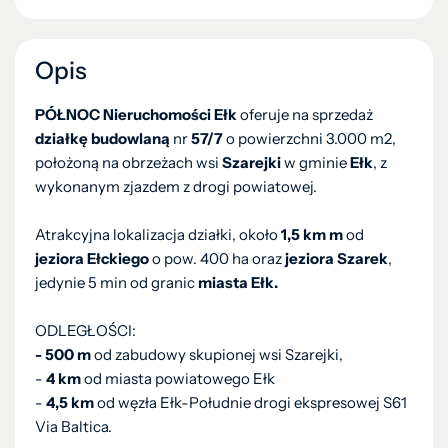
Opis
PÓŁNOC Nieruchomości Ełk
oferuje na sprzedaż
działkę budowlaną
nr
57/7
o powierzchni 3.000 m2,
położoną na obrzeżach wsi
Szarejki
w gminie
Ełk
, z
wykonanym zjazdem z drogi powiatowej.
Atrakcyjna lokalizacja działki, około
1,5 km m
od
jeziora Ełckiego
o pow. 400 ha oraz
jeziora Szarek
,
jedynie 5 min od granic
miasta Ełk.
ODLEGŁOŚCI:
- 500 m
od zabudowy skupionej wsi Szarejki,
-
4 km
od miasta powiatowego Ełk
-
4,5 km
od węzła Ełk-Południe drogi ekspresowej S61
Via Baltica.