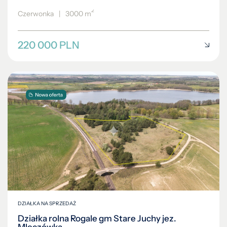
2
Czerwonka
|
3000 m
220 000 PLN
DZIAŁKA NA SPRZEDAŻ
Działka rolna Rogale gm Stare Juchy jez.
Mleczówka