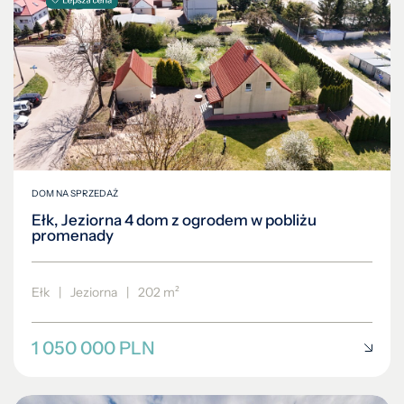
DOM NA SPRZEDAŻ
Ełk, Jeziorna 4 dom z ogrodem w pobliżu
promenady
Ełk
|
Jeziorna
|
202 m²
1 050 000 PLN