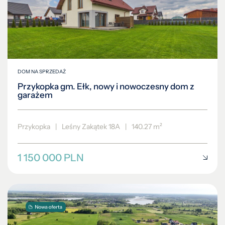
DOM NA SPRZEDAŻ
Przykopka gm. Ełk, nowy i nowoczesny dom z
garażem
Przykopka
|
Leśny Zakątek 18A
|
140.27 m²
1 150 000 PLN