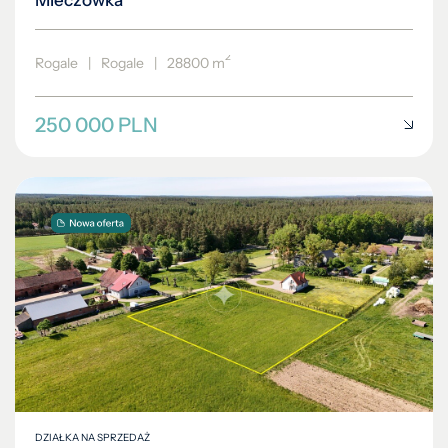
2
Rogale
|
Rogale
|
28800 m
250 000 PLN
DZIAŁKA NA SPRZEDAŻ