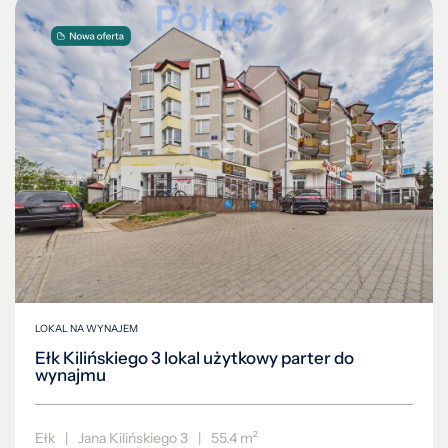
LOKAL NA WYNAJEM
Ełk Kilińskiego 3 lokal użytkowy parter do
wynajmu
Ełk
|
Jana Kilińskiego 3
|
55.4 m²