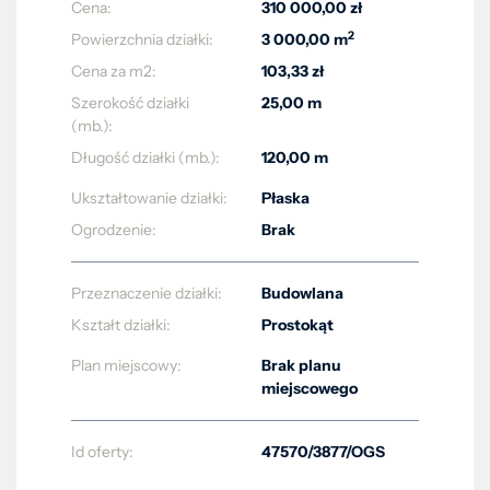
Cena:
310 000,00 zł
2
Powierzchnia działki:
3 000,00 m
Cena za m2:
103,33 zł
Szerokość działki
25,00 m
(mb.):
Długość działki (mb.):
120,00 m
Ukształtowanie działki:
Płaska
Ogrodzenie:
Brak
Przeznaczenie działki:
Budowlana
Kształt działki:
Prostokąt
Plan miejscowy:
Brak planu
miejscowego
Id oferty:
47570/3877/OGS