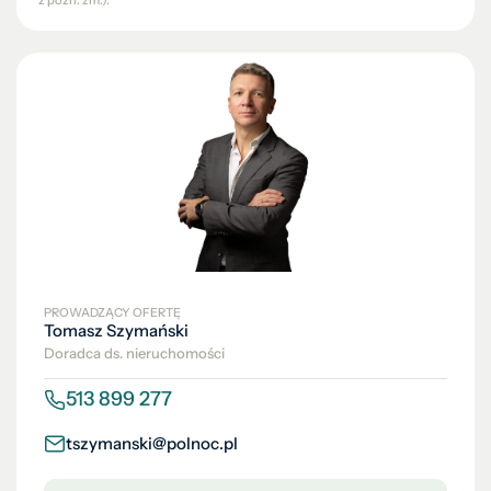
z późn. zm.).
PROWADZĄCY OFERTĘ
Tomasz Szymański
Doradca ds. nieruchomości
513 899 277
tszymanski@polnoc.pl