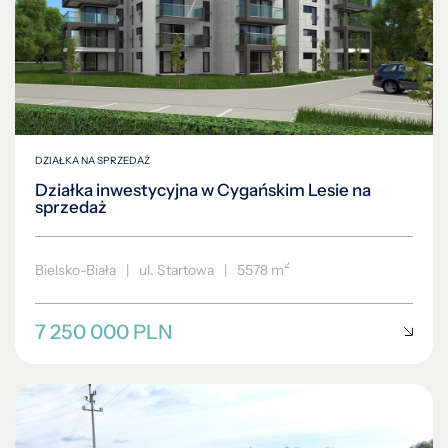
DZIAŁKA NA SPRZEDAŻ
Działka inwestycyjna w Cygańskim Lesie na
sprzedaż
2
Bielsko-Biała
|
ul. Startowa
|
5578 m
7 250 000 PLN