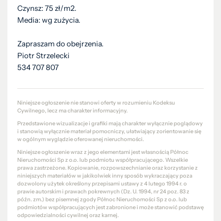
Czynsz: 75 zł/m2.
Media: wg zużycia.
Zapraszam do obejrzenia.
Piotr Strzelecki
534 707 807
Niniejsze ogłoszenie nie stanowi oferty w rozumieniu Kodeksu
Cywilnego, lecz ma charakter informacyjny.
Przedstawione wizualizacje i grafiki mają charakter wyłącznie poglądowy
i stanowią wyłącznie materiał pomocniczy, ułatwiający zorientowanie się
w ogólnym wyglądzie oferowanej nieruchomości.
Niniejsze ogłoszenie wraz z jego elementami jest własnością Północ
Nieruchomości Sp z o.o. lub podmiotu współpracującego. Wszelkie
prawa zastrzeżone. Kopiowanie, rozpowszechnianie oraz korzystanie z
niniejszych materiałów w jakikolwiek inny sposób wykraczający poza
dozwolony użytek określony przepisami ustawy z 4 lutego 1994 r. o
prawie autorskim i prawach pokrewnych (Dz. U. 1994, nr 24 poz. 83 z
późn. zm.) bez pisemnej zgody Północ Nieruchomości Sp z o.o. lub
podmiotów współpracujących jest zabronione i może stanowić podstawę
odpowiedzialności cywilnej oraz karnej.