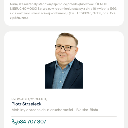
Niniejsze materiały stanowią tajemnicę przedsiębiorstwa PÓŁNOC
NIERUCHOMOŚCI Sp. z o.o. w rozumieniu ustawy z dnia 16 kwietnia 1993
r. o zwalczaniu nieuczciwej konkurencji (Dz. U. z 2003 r., Nr 153, poz. 1503
z późn. zm.).
PROWADZĄCY OFERTĘ
Piotr Strzelecki
Mobilny doradca ds. nieruchomości - Bielsko-Biała
534 707 807