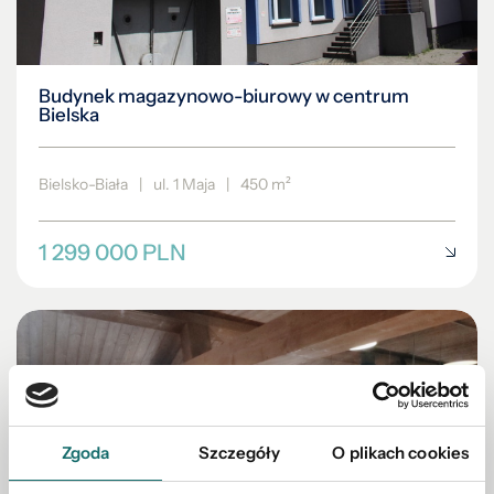
Budynek magazynowo-biurowy w centrum
Bielska
Bielsko-Biała
|
ul. 1 Maja
|
450 m²
1 299 000 PLN
Zgoda
Szczegóły
O plikach cookies