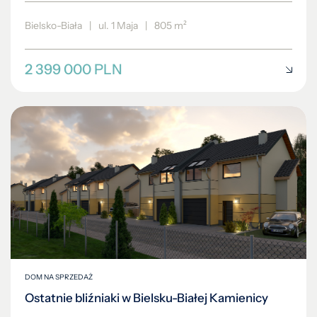
Bielsko-Biała
|
ul. 1 Maja
|
805 m²
2 399 000 PLN
DOM NA SPRZEDAŻ
Ostatnie bliźniaki w Bielsku-Białej Kamienicy