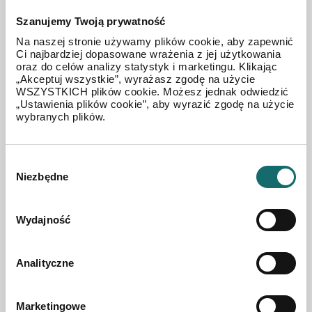
Szanujemy Twoją prywatność
Na naszej stronie używamy plików cookie, aby zapewnić
Ci najbardziej dopasowane wrażenia z jej użytkowania
oraz do celów analizy statystyk i marketingu. Klikając
„Akceptuj wszystkie”, wyrażasz zgodę na użycie
WSZYSTKICH plików cookie. Możesz jednak odwiedzić
„Ustawienia plików cookie”, aby wyrazić zgodę na użycie
wybranych plików.
Obiekt handlowo-magazynowy centrum
Bielska-Białej
Wybór
Bielsko-Biała
|
ul. 1 Maja
|
635 m²
Niezbędne
zgody
1 849 000 PLN
Wydajność
Analityczne
Marketingowe