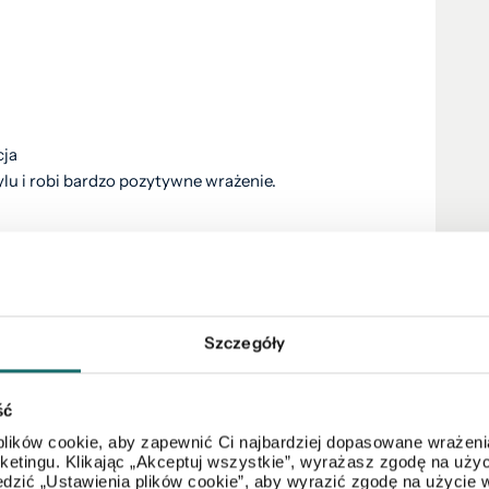
cja
lu i robi bardzo pozytywne wrażenie.
i 1100 zł- w tym jest zawarte ogrzewanie i ciepła
Szczegóły
ść
lików cookie, aby zapewnić Ci najbardziej dopasowane wrażenia
arketingu. Klikając „Akceptuj wszystkie”, wyrażasz zgodę na u
dzić „Ustawienia plików cookie”, aby wyrazić zgodę na użycie 