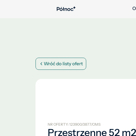
O
Wróć do listy ofert
NR OFERTY: 123900/3877/OMS
Przestrzenne 52 m2