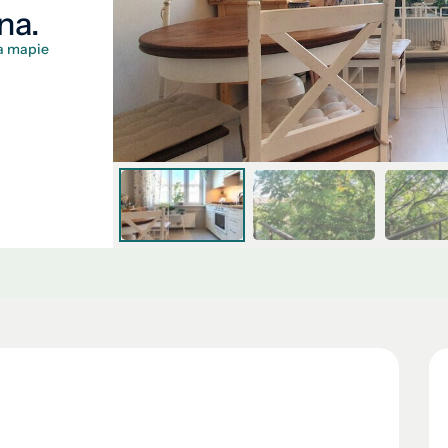
na.
a mapie