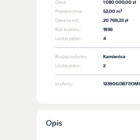
Cena:
1 080 000,00 zł
2
Powierzchnia:
52,00 m
Cena za m2:
20 769,23 zł
Rok budowy:
1936
Liczba pięter:
4
Rodzaj budynku:
Kamienica
Liczba pokoi:
2
Id oferty:
123900/3877/OM
Opis