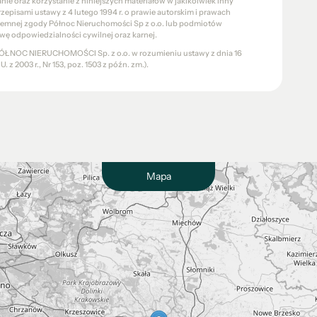
e oraz korzystanie z niniejszych materiałów w jakikolwiek inny
pisami ustawy z 4 lutego 1994 r. o prawie autorskim i prawach
pisemnej zgody Północ Nieruchomości Sp z o.o. lub podmiotów
wę odpowiedzialności cywilnej oraz karnej.
a PÓŁNOC NIERUCHOMOŚCI Sp. z o.o. w rozumieniu ustawy z dnia 16
 z 2003 r., Nr 153, poz. 1503 z późn. zm.).
Mapa