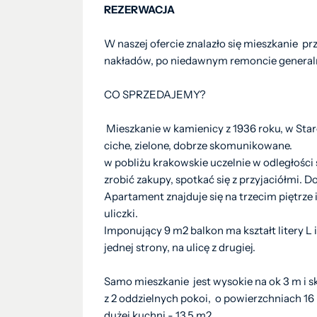
REZERWACJA
W naszej ofercie znalazło się mieszkanie p
nakładów, po niedawnym remoncie genera
CO SPRZEDAJEMY?
Mieszkanie w kamienicy z 1936 roku, w Star
ciche, zielone, dobrze skomunikowane.
w pobliżu krakowskie uczelnie w odległości
zrobić zakupy, spotkać się z przyjaciółmi.
Apartament znajduje się na trzecim piętrze i 
uliczki.
Imponujący 9 m2 balkon ma kształt litery L
jednej strony, na ulicę z drugiej.
Samo mieszkanie jest wysokie na ok 3 m i skł
z 2 oddzielnych pokoi, o powierzchniach 16 
dużej kuchni - 13,5 m2