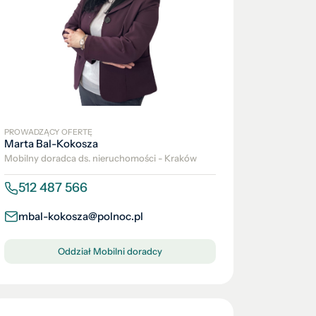
PROWADZĄCY OFERTĘ
Marta Bal-Kokosza
Mobilny doradca ds. nieruchomości - Kraków
512 487 566
mbal-kokosza@polnoc.pl
Oddział Mobilni doradcy