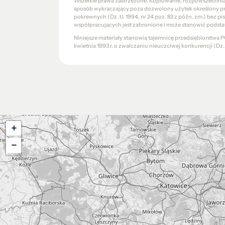
Wszelkie prawa zastrzeżone. Kopiowanie, rozpowszechniani
sposób wykraczający poza dozwolony użytek określony prze
pokrewnych (Dz. U. 1994, nr 24 poz. 83 z późn. zm.) bez 
współpracujących jest zabronione i może stanowić podsta
Niniejsze materiały stanowią tajemnicę przedsiębiorstw
kwietnia 1993 r. o zwalczaniu nieuczciwej konkurencji (Dz. U.
+
−