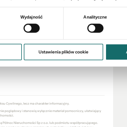
zkańców
ZENIU?
Wydajność
Analityczne
 spożywcze, kawiarnie, restauracje, punkty usługowe
Ustawienia plików cookie
eksu Cywilnego, lecz ma charakter informacyjny.
znie poglądowy i stanowią wyłącznie materiał pomocniczy, ułatwiający
chomości.
cią Północ Nieruchomości Sp z o.o. lub podmiotu współpracującego.