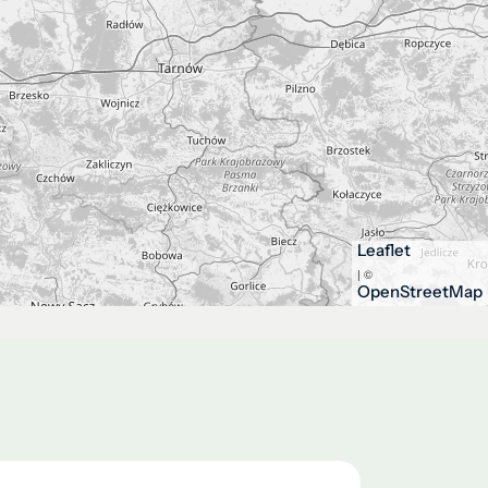
Leaflet
| ©
OpenStreetMap