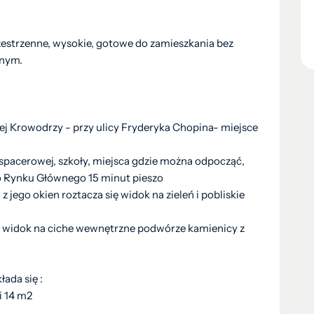
rzestrzenne, wysokie, gotowe do zamieszkania bez
lnym.
ej Krowodrzy - przy ulicy Fryderyka Chopina- miejsce
 spacerowej, szkoły, miejsca gdzie można odpocząć,
 Do Rynku Głównego 15 minut pieszo
z jego okien roztacza się widok na zieleń i pobliskie
 i widok na ciche wewnętrzne podwórze kamienicy z
ada się :
i 14 m2