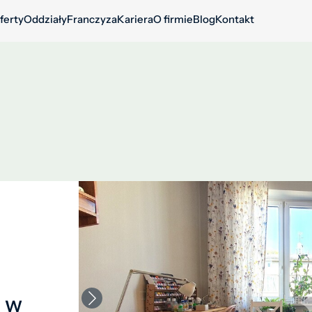
ferty
Oddziały
Franczyza
Kariera
O firmie
Blog
Kontakt
 w