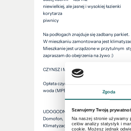
niewielkiej, ale jasnej i wysokiej łazienki
korytarza
piwnicy
Na podłogach znajduje się zadbany parkiet.
W mieszkaniu zamontowana jest klimatyza
Mieszkanie jest urządzone w przytulnym sty
zapraszam do obejrzenia na żywo :)
CZYNSZ I MEDIA:
Opłata czynszowa dla tego mieszkania wynos
woda (MPEC)
Zgoda
Szanujemy Twoją prywatno
UDOGODNIENIA:
Domofon,
Na naszej stronie używamy p
celów analizy statystyk i m
Klimatyzacja
cookie. Możesz jednak odwie