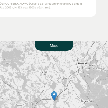
a PÓŁNOC NIERUCHOMOŚCI Sp. z o.o. w rozumieniu ustawy z dnia 16
 z 2003 r., Nr 153, poz. 1503 z późn. zm.).
Mapa