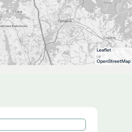
Leaflet
| ©
OpenStreetMap