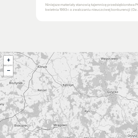
Niniejsze materiały stanowią tajemnicę przedsiębiorstw
kwietnia 1993 r. o zwalczaniu nieuczciwej konkurencji (Dz. U.
+
−