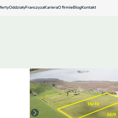
ferty
Oddziały
Franczyza
Kariera
O firmie
Blog
Kontakt