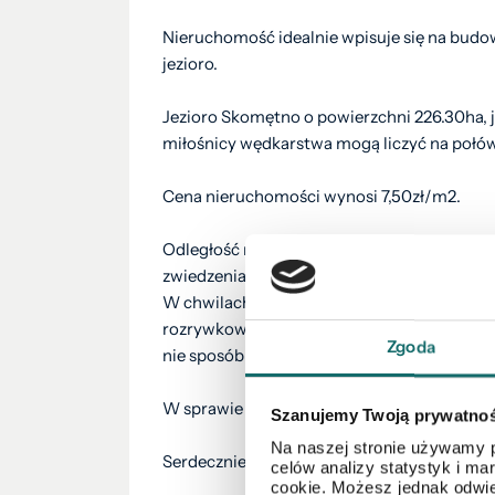
Nieruchomość idealnie wpisuje się na bu
jezioro.
Jezioro Skomętno o powierzchni 226.30ha, j
miłośnicy wędkarstwa mogą liczyć na połów l
Cena nieruchomości wynosi 7,50zł/m2.
Odległość niespełna 16 km od Ełku zapewnia
zwiedzenia ciekawych miejsc Ziemi Ełckiej.
W chwilach odpoczynku warto skorzystać rów
rozrywkowej miasta tj. festiwali, koncertó
Zgoda
nie sposób wszystkich wymienić.
W sprawie dodatkowych informacji zachęc
Szanujemy Twoją prywatno
Na naszej stronie używamy p
Serdecznie polecam.
celów analizy statystyk i m
cookie. Możesz jednak odwie