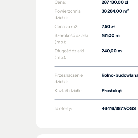
Cena:
287 130,00 zł
2
Powierzchnia
38 284,00 m
działki:
Cena za m2:
7,50 zł
Szerokość działki
161,00 m
(mb.):
Długość działki
240,00 m
(mb.):
Przeznaczenie
Rolno-budowlan
działki:
Kształt działki:
Prostokąt
Id oferty:
46416/3877/OGS