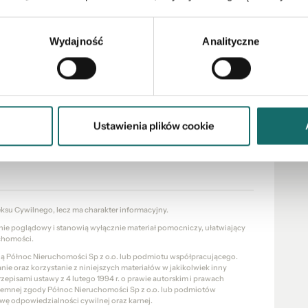
Wydajność
Analityczne
ocesu zakupu nieruchomości począwszy od wyboru
sakcji i przekazanie nieruchomości nowym właścicielom.
iązanych z uzyskaniem kredytu na zakup
Ustawienia plików cookie
zpłatnie pomoże sprawdzić zdolność kredytową,
pośród oferty 20 banków i sprawnie przeprowadzi
eksu Cywilnego, lecz ma charakter informacyjny.
znie poglądowy i stanowią wyłącznie materiał pomocniczy, ułatwiający
chomości.
cią Północ Nieruchomości Sp z o.o. lub podmiotu współpracującego.
e oraz korzystanie z niniejszych materiałów w jakikolwiek inny
pisami ustawy z 4 lutego 1994 r. o prawie autorskim i prawach
pisemnej zgody Północ Nieruchomości Sp z o.o. lub podmiotów
wę odpowiedzialności cywilnej oraz karnej.