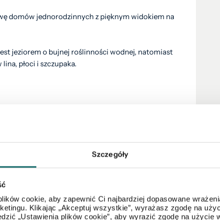
dowę domów jednorodzinnych z pięknym widokiem na
est jeziorem o bujnej roślinności wodnej, natomiast
ina, płoci i szczupaka.
 możliwość korzystania z atrakcji miasta oraz
nież z bogatej oraz w zasięgu ręki oferty
w, konkursów kulinarnych i imprez sportowych, których
Szczegóły
am do kontaktu.
ść
lików cookie, aby zapewnić Ci najbardziej dopasowane wrażenia
arketingu. Klikając „Akceptuj wszystkie”, wyrażasz zgodę na u
dzić „Ustawienia plików cookie”, aby wyrazić zgodę na użycie 