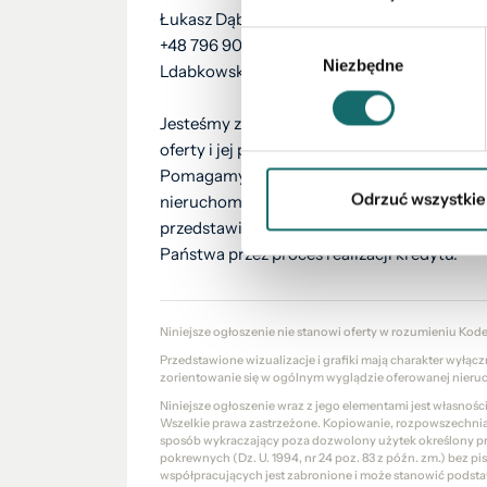
Łukasz Dąbkowski
Wybór
+48 796 903 896
Niezbędne
zgody
Ldabkowski@polnoc.pl
Jesteśmy z Państwem na każdym etapie pr
oferty i jej prezentacji po finalizację tran
Pomagamy we wszelkich formalnościach zw
Odrzuć wszystkie
nieruchomości. Nasz doradca kredytowy be
przedstawi najkorzystniejszą propozycję s
Państwa przez proces realizacji kredytu.
Niniejsze ogłoszenie nie stanowi oferty w rozumieniu Kod
Przedstawione wizualizacje i grafiki mają charakter wyłąc
zorientowanie się w ogólnym wyglądzie oferowanej nieru
Niniejsze ogłoszenie wraz z jego elementami jest własnoś
Wszelkie prawa zastrzeżone. Kopiowanie, rozpowszechniani
sposób wykraczający poza dozwolony użytek określony prze
pokrewnych (Dz. U. 1994, nr 24 poz. 83 z późn. zm.) bez 
współpracujących jest zabronione i może stanowić podsta