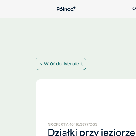
O
Wróć do listy ofert
NR OFERTY: 46416/3877/OGS
Działki przy jeziorze