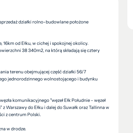
przedaż działki rolno-budowlane położone
16km od Ełku, w cichej i spokojnej okolicy.
owierzchni 38 340m2, na którą składają się cztery
ia terenu obejmującej część działki 56/7
ego jednorodzinnego wolnostojącego i budynku
d węzła komunikacyjnego "węzeł Ełk Południe - węzeł
" z Warszawy do Ełku i dalej do Suwałk oraz Tallinna w
ci z centrum Polski.
zna w drodze.