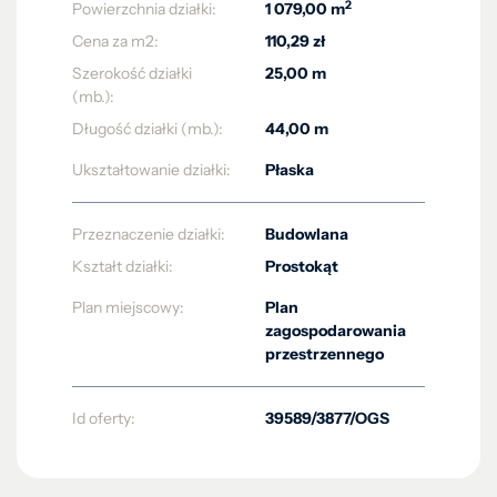
2
Powierzchnia działki:
1 079,00 m
Cena za m2:
110,29 zł
Szerokość działki
25,00 m
(mb.):
Długość działki (mb.):
44,00 m
Ukształtowanie działki:
Płaska
Przeznaczenie działki:
Budowlana
Kształt działki:
Prostokąt
Plan miejscowy:
Plan
zagospodarowania
przestrzennego
Id oferty:
39589/3877/OGS