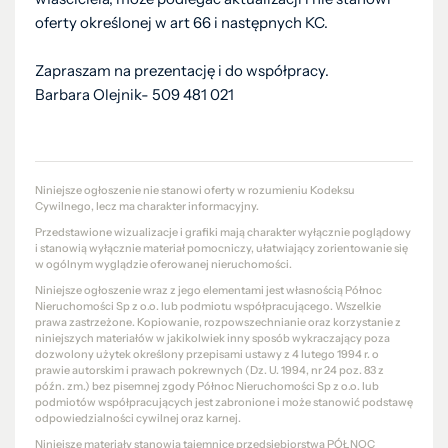
oferty określonej w art 66 i następnych KC.
Zapraszam na prezentację i do współpracy.
Barbara Olejnik- 509 481 021
Niniejsze ogłoszenie nie stanowi oferty w rozumieniu Kodeksu
Cywilnego, lecz ma charakter informacyjny.
Przedstawione wizualizacje i grafiki mają charakter wyłącznie poglądowy
i stanowią wyłącznie materiał pomocniczy, ułatwiający zorientowanie się
w ogólnym wyglądzie oferowanej nieruchomości.
Niniejsze ogłoszenie wraz z jego elementami jest własnością Północ
Nieruchomości Sp z o.o. lub podmiotu współpracującego. Wszelkie
prawa zastrzeżone. Kopiowanie, rozpowszechnianie oraz korzystanie z
niniejszych materiałów w jakikolwiek inny sposób wykraczający poza
dozwolony użytek określony przepisami ustawy z 4 lutego 1994 r. o
prawie autorskim i prawach pokrewnych (Dz. U. 1994, nr 24 poz. 83 z
późn. zm.) bez pisemnej zgody Północ Nieruchomości Sp z o.o. lub
podmiotów współpracujących jest zabronione i może stanowić podstawę
odpowiedzialności cywilnej oraz karnej.
Niniejsze materiały stanowią tajemnicę przedsiębiorstwa PÓŁNOC