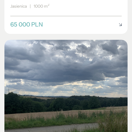
2
Jasienica
|
1000 m
65 000 PLN