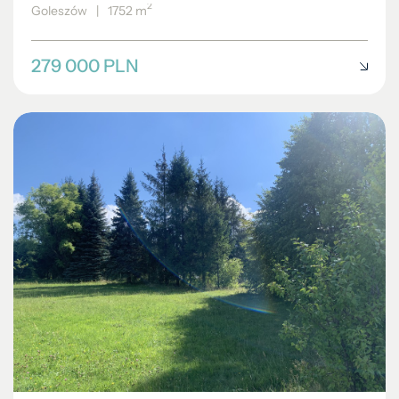
2
Goleszów
|
1752 m
279 000 PLN