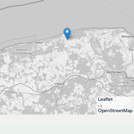
Leaflet
| ©
OpenStreetMap