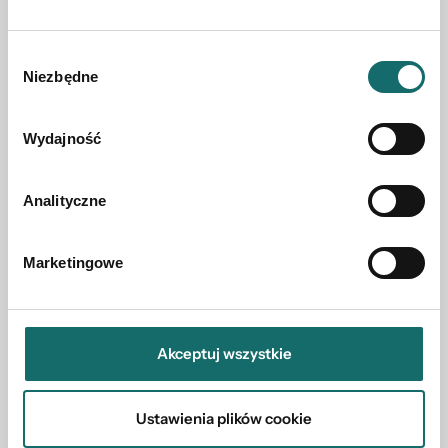
Wybór
Niezbędne
zgody
Wydajność
Analityczne
Marketingowe
Pensjonat
Akceptuj wszystkie
Kamienna Góra
|
560.29 m²
2 250 000 PLN
Ustawienia plików cookie