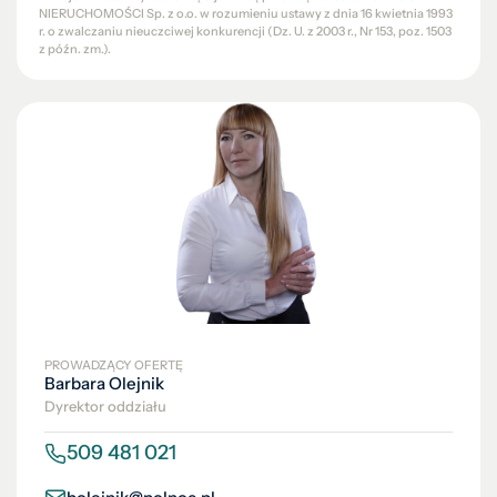
NIERUCHOMOŚCI Sp. z o.o. w rozumieniu ustawy z dnia 16 kwietnia 1993
r. o zwalczaniu nieuczciwej konkurencji (Dz. U. z 2003 r., Nr 153, poz. 1503
z późn. zm.).
PROWADZĄCY OFERTĘ
Barbara Olejnik
Dyrektor oddziału
509 481 021